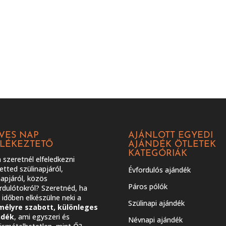
VES NAP
AJÁNLOTT EGYEDI
LÉKEZTETŐ
AJÁNDÉK ÖTLETEK
KATEGÓRIÁK
szeretnél elfeledkezni
etted szülinapjáról,
Évfordulós ajándék
apjáról, közös
Páros pólók
rdulótokról? Szeretnéd, ha
időben elkészülne neki a
Szülinapi ajándék
mélyre szabott, különleges
ndék
, ami egyszeri és
Névnapi ajándék