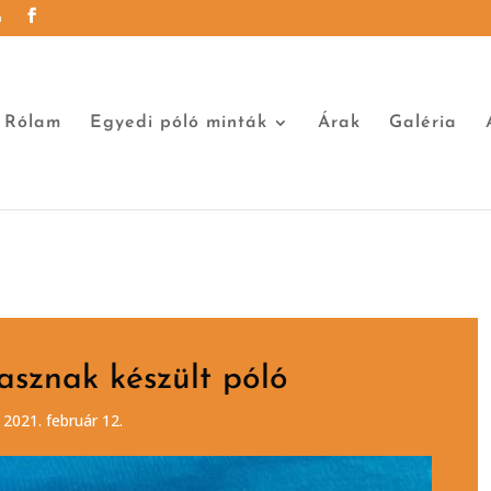
u
Rólam
Egyedi póló minták
Árak
Galéria
asznak készült póló
 2021. február 12.