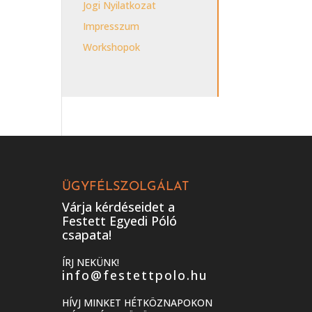
Jogi Nyilatkozat
Impresszum
Workshopok
ÜGYFÉLSZOLGÁLAT
Várja kérdéseidet a
Festett Egyedi Póló
csapata!
ÍRJ NEKÜNK!
info@festettpolo.hu
HÍVJ MINKET HÉTKÖZNAPOKON