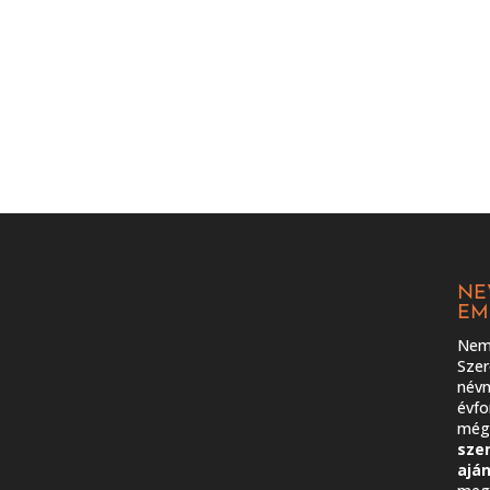
NE
EM
Nem 
Szer
névn
évfo
még 
sze
ajá