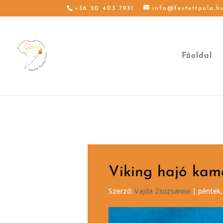
+36 30 403 7931
info@festettpolo.h
Főoldal
Viking hajó kam
Szerző:
Vajda Zsuzsanna
|
péntek,