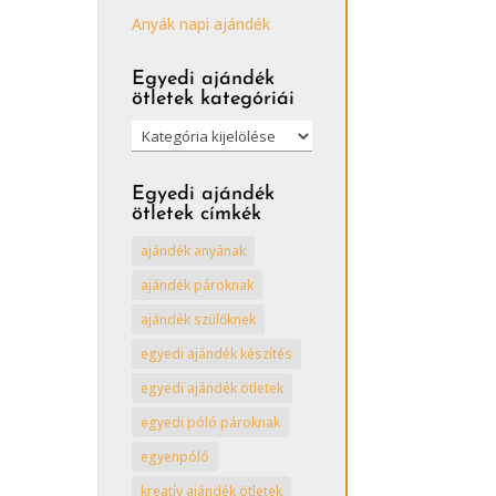
Anyák napi ajándék
Egyedi ajándék
ötletek kategóriái
Egyedi
ajándék
ötletek
Egyedi ajándék
kategóriái
ötletek címkék
ajándék anyának
ajándék pároknak
ajándék szülőknek
egyedi ajándék készítés
egyedi ajándék ötletek
egyedi póló pároknak
egyenpóló
kreatív ajándék ötletek