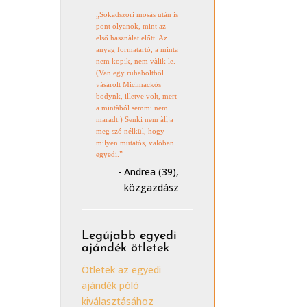
„Sokadszori mosàs utàn is
pont olyanok, mint az
első hasznàlat előtt. Az
anyag formatartó, a minta
nem kopik, nem vàlik le.
(Van egy ruhaboltból
vásárolt Micimackós
bodynk, illetve volt, mert
a mintàból semmi nem
maradt.) Senki nem àllja
meg szó nélkül, hogy
milyen mutatós, valóban
egyedi.”
- Andrea (39),
közgazdász
Legújabb egyedi
ajándék ötletek
Ötletek az egyedi
ajándék póló
kiválasztásához