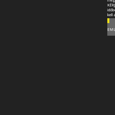
megi
KÉR
időb
kell
EM