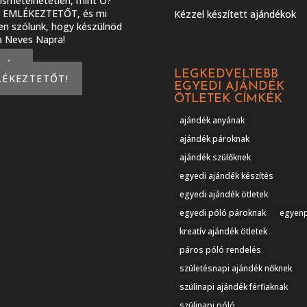
smételhetetlen, mint Ő?
J EMLÉKEZTETŐT, és mi
Kézzel készített ajándékok
en szólunk, hogy készülnöd
 a Neves Napra!
KÉREK
LEGKEDVELTEBB
LÉKEZTETŐT!
EGYEDI AJÁNDÉK
ÖTLETEK CÍMKÉK
ajándék anyának
ajándék pároknak
ajándék szülőknek
egyedi ajándék készítés
egyedi ajándék ötletek
egyedi póló pároknak
egyen
kreatív ajándék ötletek
páros póló rendelés
születésnapi ajándék nőknek
szülinapi ajándék férfiaknak
szülinapi póló