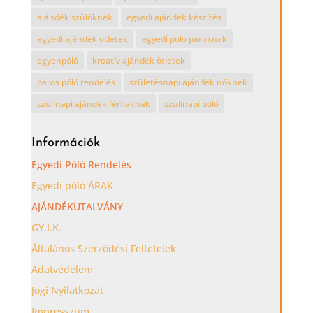
ajándék szülőknek
egyedi ajándék készítés
egyedi ajándék ötletek
egyedi póló pároknak
egyenpóló
kreatív ajándék ötletek
páros póló rendelés
születésnapi ajándék nőknek
szülinapi ajándék férfiaknak
szülinapi póló
Információk
Egyedi Póló Rendelés
Egyedi póló ÁRAK
AJÁNDÉKUTALVÁNY
GY.I.K.
Általános Szerződési Feltételek
Adatvédelem
Jogi Nyilatkozat
Impresszum