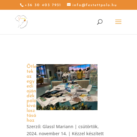
+36 30 403 7931
info@festettpolo.hu
Ötle
tek
az
egy
edi
aján
dék
póló
kivá
lasz
tásá
hoz
Szerző:
Glassl Mariann
|
csütörtök,
2024. november 14.
|
Kézzel készített