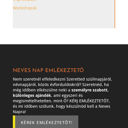
Workshopok
NEVES NAP EMLÉKEZTETŐ
Nem szeretnél elfeledkezni Szeretted szülinapjáról,
névnapjáról, közös évfordulótokról? Szeretnéd, ha
még időben elkészülne neki a
személyre szabott,
különleges ajándék
, ami egyszeri és
megismételhetetlen, mint Ő? KÉRJ EMLÉKEZTETŐT,
és mi időben szólunk, hogy készülnöd kell a Neves
Napra!
KÉREK EMLÉKEZTETŐT!