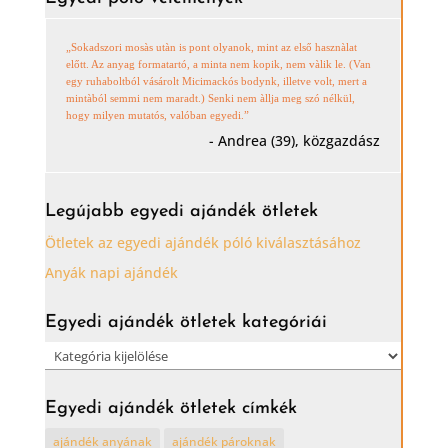
„Sokadszori mosàs utàn is pont olyanok, mint az első hasznàlat
előtt. Az anyag formatartó, a minta nem kopik, nem vàlik le. (Van
egy ruhaboltból vásárolt Micimackós bodynk, illetve volt, mert a
mintàból semmi nem maradt.) Senki nem àllja meg szó nélkül,
hogy milyen mutatós, valóban egyedi.”
- Andrea (39), közgazdász
Legújabb egyedi ajándék ötletek
Ötletek az egyedi ajándék póló kiválasztásához
Anyák napi ajándék
Egyedi ajándék ötletek kategóriái
Egyedi
ajándék
ötletek
Egyedi ajándék ötletek címkék
kategóriái
ajándék anyának
ajándék pároknak