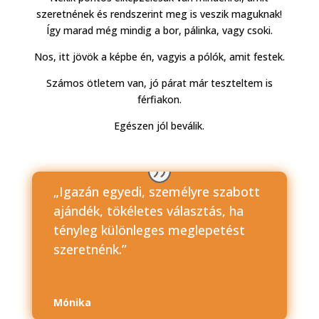
szeretnének és rendszerint meg is veszik maguknak!
Így marad még mindig a bor, pálinka, vagy csoki.
Nos, itt jövök a képbe én, vagyis a pólók, amit festek.
Számos ötletem van, jó párat már teszteltem is
férfiakon.
Egészen jól beválik.
„Igazán egyedi, személyre szabott
ajándék, tökéletes választás, ha
tényleg különleges meglepetést
szeretnénk.”
Mónika