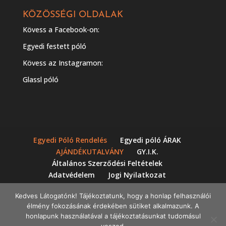
KÖZÖSSÉGI OLDALAK
Kövess a Facebook-on:
Egyedi festett póló
Kövess az Instagramon:
Glassl póló
Egyedi Póló Rendelés
Egyedi póló ÁRAK
AJÁNDÉKUTALVÁNY
GY.I.K.
Általános Szerződési Feltételek
Adatvédelem
Jogi Nyilatkozat
Impresszum
Workshopok
Kedves Látogatónk! Tájékoztatunk, hogy a honlap felhasználói
élmény fokozásának érdekében sütiket alkalmazunk. A
honlapunk használatával a tájékoztatásunkat tudomásul