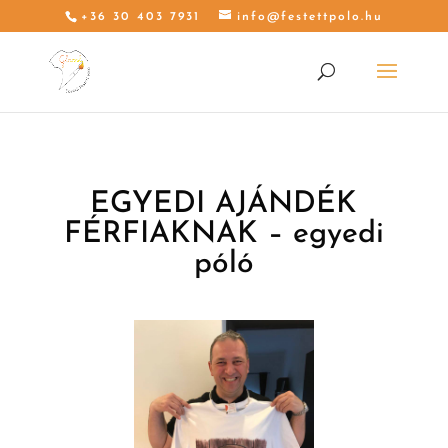
+36 30 403 7931
info@festettpolo.hu
EGYEDI AJÁNDÉK
FÉRFIAKNAK – egyedi
póló