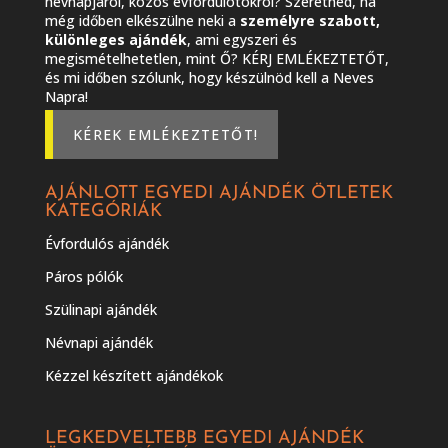
névnapjáról, közös évfordulótokról? Szeretnéd, ha
még időben elkészülne neki a
személyre szabott,
különleges ajándék
, ami egyszeri és
megismételhetetlen, mint Ő? KÉRJ EMLÉKEZTETŐT,
és mi időben szólunk, hogy készülnöd kell a Neves
Napra!
KÉREK EMLÉKEZTETŐT!
AJÁNLOTT EGYEDI AJÁNDÉK ÖTLETEK
KATEGÓRIÁK
Évfordulós ajándék
Páros pólók
Szülinapi ajándék
Névnapi ajándék
Kézzel készített ajándékok
LEGKEDVELTEBB EGYEDI AJÁNDÉK