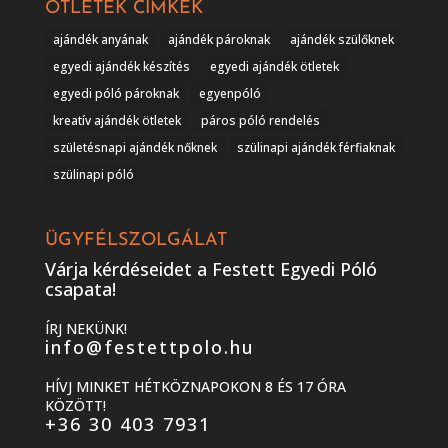
ÖTLETEK CÍMKÉK
ajándék anyának
ajándék pároknak
ajándék szülőknek
egyedi ajándék készítés
egyedi ajándék ötletek
egyedi póló pároknak
egyenpóló
kreatív ajándék ötletek
páros póló rendelés
születésnapi ajándék nőknek
szülinapi ajándék férfiaknak
szülinapi póló
ÜGYFÉLSZOLGÁLAT
Várja kérdéseidet a Festett Egyedi Póló
csapata!
ÍRJ NEKÜNK!
info@festettpolo.hu
HÍVJ MINKET HÉTKÖZNAPOKON 8 ÉS 17 ÓRA
KÖZÖTT!
+36 30 403 7931