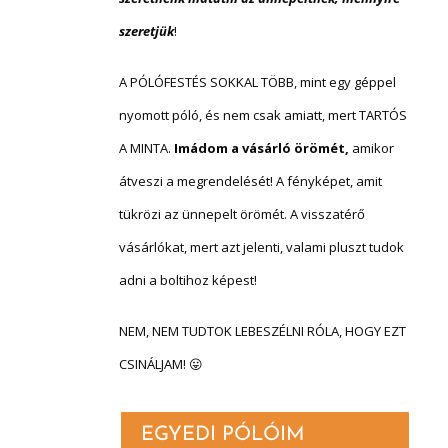
szeretjük
!
A PÓLÓFESTÉS SOKKAL TÖBB, mint
egy géppel
nyomott póló, és nem csak amiatt, mert TARTÓS
A MINTA.
Imádom a vásárló örömét,
amikor
átveszi a megrendelését! A fényképet, amit
tükrözi az ünnepelt örömét. A visszatérő
vásárlókat, mert azt jelenti, valami pluszt tudok
adni a boltihoz képest!
NEM, NEM TUDTOK LEBESZÉLNI RÓLA, HOGY EZT
CSINÁLJAM! 😛
EGYEDI PÓLÓIM