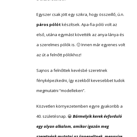
Egyszer csak jött egy szikra, hogy összeillő, ú.n.
páros pólót
készítsek. Apa-fia póló volt az
első, utána egymást követték az anya-lánya és
a szerelmes pólók is. 🙂
Innen már egyenes volt
az út a felnőtt pólókhoz!
Sajnos a felnőttek kevésbé szeretnek
fényképezkedni, így ezekből kevesebbet tudok
megmutatni “modelleken”.
Közvetlen környezetemben egyre gyakoribb a
40. születésnap. 😀
Bármelyik kerek évforduló
egy olyan alkalom, amikor igazán meg
szeretnénk mutatni az ünnepeltnek, mennyire