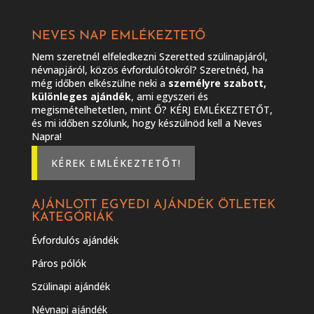
NEVES NAP EMLÉKEZTETŐ
Nem szeretnél elfeledkezni Szeretted szülinapjáról,
névnapjáról, közös évfordulótokról? Szeretnéd, ha
még időben elkészülne neki a
személyre szabott,
különleges ajándék
, ami egyszeri és
megismételhetetlen, mint Ő? KÉRJ EMLÉKEZTETŐT,
és mi időben szólunk, hogy készülnöd kell a Neves
Napra!
KÉREK EMLÉKEZTETŐT!
AJÁNLOTT EGYEDI AJÁNDÉK ÖTLETEK
KATEGÓRIÁK
Évfordulós ajándék
Páros pólók
Szülinapi ajándék
Névnapi ajándék