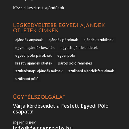
Kézzel készített ajándékok
LEGKEDVELTEBB EGYEDI AJÁNDÉK
ÖTLETEK CÍMKÉK
ajándék anyának
ajándék pároknak
ajándék szülőknek
egyedi ajándék készítés
egyedi ajándék ötletek
egyedi póló pároknak
egyenpóló
kreatív ajándék ötletek
páros póló rendelés
születésnapi ajándék nőknek
szülinapi ajándék férfiaknak
szülinapi póló
ÜGYFÉLSZOLGÁLAT
Várja kérdéseidet a Festett Egyedi Póló
csapata!
ÍRJ NEKÜNK!
info@festettpolo.hu