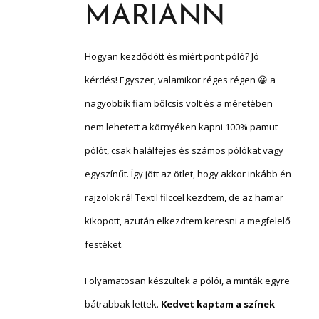
MARIANN
Hogyan kezdődött és miért pont póló? Jó
kérdés! Egyszer, valamikor réges régen 😀 a
nagyobbik fiam bölcsis volt és a méretében
nem lehetett a környéken kapni 100% pamut
pólót, csak halálfejes és számos pólókat vagy
egyszínűt. Így jött az ötlet, hogy akkor inkább én
rajzolok rá! Textil filccel kezdtem, de az hamar
kikopott, azután elkezdtem keresni a megfelelő
festéket.
Folyamatosan készültek a pólói, a minták egyre
bátrabbak lettek.
Kedvet kaptam a színek