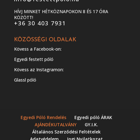
HÍVJ MINKET HÉTKÖZNAPOKON 8 ÉS 17 ÓRA
KÖZÖTT!
+36 30 403 7931
KÖZÖSSÉGI OLDALAK
Kövess a Facebook-on:
Egyedi festett póló
Kövess az Instagramon:
Glassl póló
Egyedi Póló Rendelés
Egyedi póló ÁRAK
AJÁNDÉKUTALVÁNY
GY.I.K.
Általános Szerződési Feltételek
Adatvédelem
Jogi Nyilatkozat