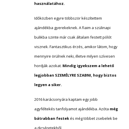
használatához.
Időközben egyre többször készítettem
ajándékba gyerekeknek. A fiaim a szülinapi
bulikba szinte már csak általam festett pólót
visznek. Fantasztikus érzés, amikor látom, hogy
mennyire örülnek neki, illetve milyen szívesen
hordják azokat.
Mindig igyekszem a lehető
legjobban SZEMÉLYRE SZABNI, hogy biztos
legyen a siker.
2016 karácsonyára kaptam egy jobb
agyféltekés tanfolyamot ajándékba. Azóta
még
bátrabban festek
és még többet zsebelek be
a dicséretekből.