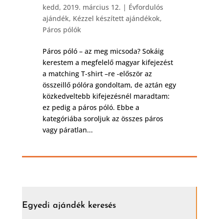
kedd, 2019. március 12.
|
Évfordulós
ajándék
,
Kézzel készített ajándékok
,
Páros pólók
Páros póló – az meg micsoda? Sokáig
kerestem a megfelelő magyar kifejezést
a matching T-shirt –re -először az
összeillő pólóra gondoltam, de aztán egy
közkedveltebb kifejezésnél maradtam:
ez pedig a páros póló. Ebbe a
kategóriába soroljuk az összes páros
vagy páratlan...
Egyedi ajándék keresés