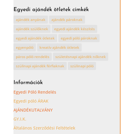
ötletek
Egyedi ajándék ötletek címkék
kategóriái
ajándék anyának
ajándék pároknak
ajándék szülőknek
egyedi ajándék készítés
egyedi ajándék ötletek
egyedi póló pároknak
egyenpóló
kreatív ajándék ötletek
páros póló rendelés
születésnapi ajándék nőknek
szülinapi ajándék férfiaknak
szülinapi póló
Információk
Egyedi Póló Rendelés
Egyedi póló ÁRAK
AJÁNDÉKUTALVÁNY
GY.I.K.
Általános Szerződési Feltételek