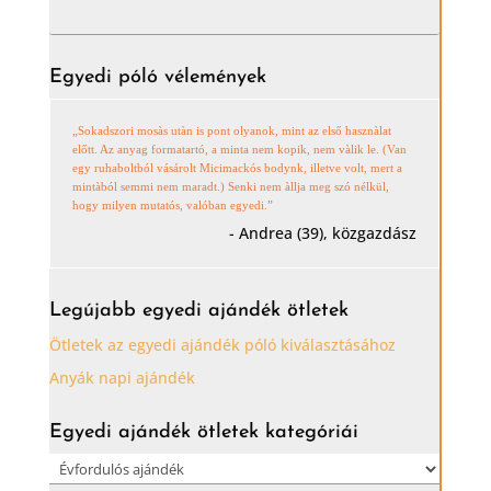
Egyedi póló vélemények
„Sokadszori mosàs utàn is pont olyanok, mint az első hasznàlat
előtt. Az anyag formatartó, a minta nem kopik, nem vàlik le. (Van
egy ruhaboltból vásárolt Micimackós bodynk, illetve volt, mert a
mintàból semmi nem maradt.) Senki nem àllja meg szó nélkül,
hogy milyen mutatós, valóban egyedi.”
- Andrea (39), közgazdász
Legújabb egyedi ajándék ötletek
Ötletek az egyedi ajándék póló kiválasztásához
Anyák napi ajándék
Egyedi ajándék ötletek kategóriái
Egyedi
ajándék