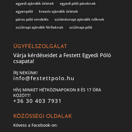
egyedi ajándék ötletek
egyedi póló pároknak
egyenpóló
kreatív ajándék ötletek
páros póló rendelés
születésnapi ajándék nőknek
szülinapi ajándék férfiaknak
szülinapi póló
ÜGYFÉLSZOLGÁLAT
Várja kérdéseidet a Festett Egyedi Póló
csapata!
ÍRJ NEKÜNK!
info@festettpolo.hu
HÍVJ MINKET HÉTKÖZNAPOKON 8 ÉS 17 ÓRA
KÖZÖTT!
+36 30 403 7931
KÖZÖSSÉGI OLDALAK
Kövess a Facebook-on: