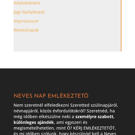
Adatvédelem
Jogi Nyilatkozat
Impresszum
Workshopok
NEVES NAP EMLÉKEZTETŐ
Nem szeretnél elfeledkezni Szeretted szülinapjáról,
névnapjáról, közös évfordulótokról? Szeretnéd, ha
még időben elkészülne neki a
személyre szabott,
különleges ajándék
, ami egyszeri és
megismételhetetlen, mint Ő? KÉRJ EMLÉKEZTETŐT,
és mi időben szólunk, hogy készülnöd kell a Neves