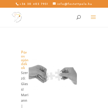
+36 30 403 7931
info@festettpolo.hu
Pár
os
aján
dék
ok
Szer
ző:
Glas
sl
Mari
ann
|