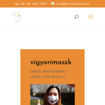
+36 30 403 7931
info@festettpolo.hu
vigyorimaszk
Szerző:
Glassl Mariann
|
szerda, 2020. június 10.