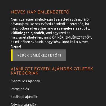
NEVES NAP EMLÉKEZTETŐ
Nem szeretnél elfeledkezni Szeretted szülinapjáról,
névnapjáról, közös évfordulótokról? Szeretnéd, ha
még időben elkészülne neki a
személyre szabott,
különleges ajándék
, ami egyszeri és
megismételhetetlen, mint Ő? KÉRJ EMLÉKEZTETŐT,
és mi időben szólunk, hogy készülnöd kell a Neves
Napra!
KÉREK EMLÉKEZTETŐT!
AJÁNLOTT EGYEDI AJÁNDÉK ÖTLETEK
KATEGÓRIÁK
Évfordulós ajándék
Páros pólók
Szülinapi ajándék
Névnapi ajándék