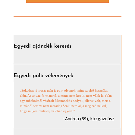
Egyedi ajándék keresés
Egyedi póló vélemények
„Sokadszori mosàs utàn is pont olyanok, mint az első hasznàlat
előtt. Az anyag formatartó, a minta nem kopik, nem vàlik le. (Van
egy ruhaboltból vásárolt Micimackós bodynk, illetve volt, mert a
mintàból semmi nem maradt.) Senki nem àllja meg szó nélkül,
hogy milyen mutatós, valóban egyedi.”
- Andrea (39), közgazdász