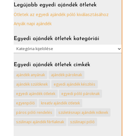
Legújabb egyedi ajándék ötletek
Ötletek az egyedi ajándék póló kiválasztásához
Anyák napi ajándék
Egyedi ajándék ötletek kategóriái
Egyedi
ajándék
ötletek
Egyedi ajándék ötletek címkék
kategóriái
ajándék anyának
ajándék pároknak
ajándék szülőknek
egyedi ajándék készítés
egyedi ajándék ötletek
egyedi póló pároknak
egyenpóló
kreatív ajándék ötletek
páros póló rendelés
születésnapi ajándék nőknek
szülinapi ajándék férfiaknak
szülinapi póló