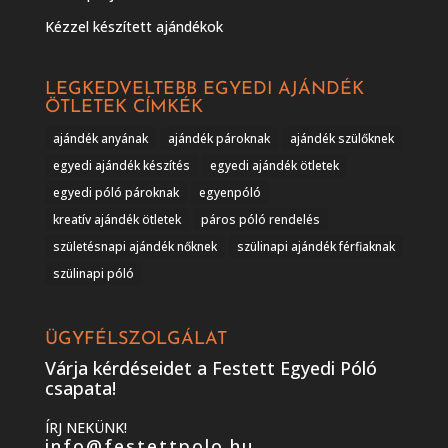
Kézzel készített ajándékok
LEGKEDVELTEBB EGYEDI AJÁNDÉK
ÖTLETEK CÍMKÉK
ajándék anyának
ajándék pároknak
ajándék szülőknek
egyedi ajándék készítés
egyedi ajándék ötletek
egyedi póló pároknak
egyenpóló
kreatív ajándék ötletek
páros póló rendelés
születésnapi ajándék nőknek
szülinapi ajándék férfiaknak
szülinapi póló
ÜGYFÉLSZOLGÁLAT
Várja kérdéseidet a Festett Egyedi Póló
csapata!
ÍRJ NEKÜNK!
info@festettpolo.hu