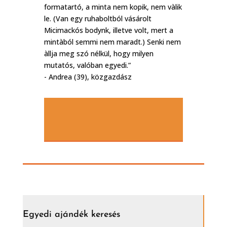
formatartó, a minta nem kopik, nem vàlik
le. (Van egy ruhaboltból vásárolt
Micimackós bodynk, illetve volt, mert a
mintàból semmi nem maradt.) Senki nem
àllja meg szó nélkül, hogy milyen
mutatós, valóban egyedi.”
- Andrea (39), közgazdász
Egyedi ajándék keresés