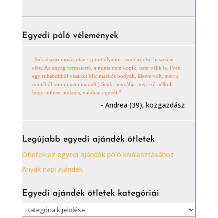
Egyedi póló vélemények
„Sokadszori mosàs utàn is pont olyanok, mint az első hasznàlat
előtt. Az anyag formatartó, a minta nem kopik, nem vàlik le. (Van
egy ruhaboltból vásárolt Micimackós bodynk, illetve volt, mert a
mintàból semmi nem maradt.) Senki nem àllja meg szó nélkül,
hogy milyen mutatós, valóban egyedi.”
- Andrea (39), közgazdász
Legújabb egyedi ajándék ötletek
Ötletek az egyedi ajándék póló kiválasztásához
Anyák napi ajándék
Egyedi ajándék ötletek kategóriái
Egyedi