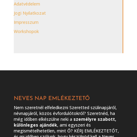
Adatvédelem
Jogi Nyilatkozat
Impresszum
Workshopok
NEVES NAP EMLÉKEZTETŐ
Nem szeretnél elfeledkezni Szeretted szülinapjáról,
névnapjáról, közös évfordulótokról? Szeretnéd, ha
még időben elkészülne neki a
személyre szabott,
különleges ajándék
, ami egyszeri és
megismételhetetlen, mint Ő? KÉRJ EMLÉKEZTETŐT,
és mi időben szólunk, hogy készülnöd kell a Neves