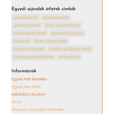
ajándék
ötletek
Egyedi ajándék ötletek címkék
kategóriái
ajándék anyának
ajándék pároknak
ajándék szülőknek
egyedi ajándék készítés
egyedi ajándék ötletek
egyedi póló pároknak
egyenpóló
kreatív ajándék ötletek
páros póló rendelés
születésnapi ajándék nőknek
szülinapi ajándék férfiaknak
szülinapi póló
Információk
Egyedi Póló Rendelés
Egyedi póló ÁRAK
AJÁNDÉKUTALVÁNY
GY.I.K.
Általános Szerződési Feltételek