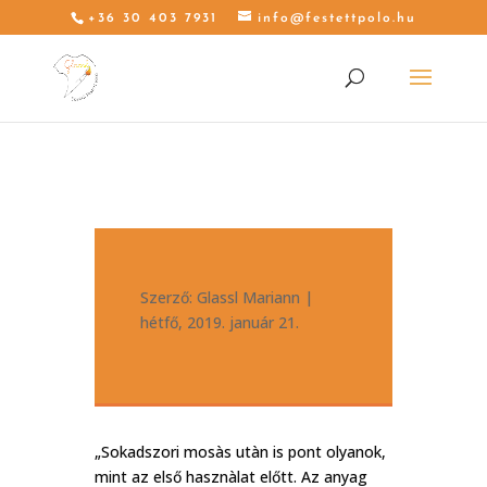
+36 30 403 7931
info@festettpolo.hu
Szerző:
Glassl Mariann
|
hétfő, 2019. január 21.
„Sokadszori mosàs utàn is pont olyanok,
mint az első hasznàlat előtt. Az anyag