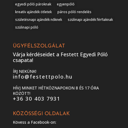
egyedi póló pároknak
egyenpóló
kreatív ajándék ötletek
páros póló rendelés
születésnapi ajándék nőknek
szülinapi ajándék férfiaknak
szülinapi póló
ÜGYFÉLSZOLGÁLAT
Várja kérdéseidet a Festett Egyedi Póló
csapata!
ÍRJ NEKÜNK!
info@festettpolo.hu
HÍVJ MINKET HÉTKÖZNAPOKON 8 ÉS 17 ÓRA
KÖZÖTT!
+36 30 403 7931
KÖZÖSSÉGI OLDALAK
Kövess a Facebook-on: