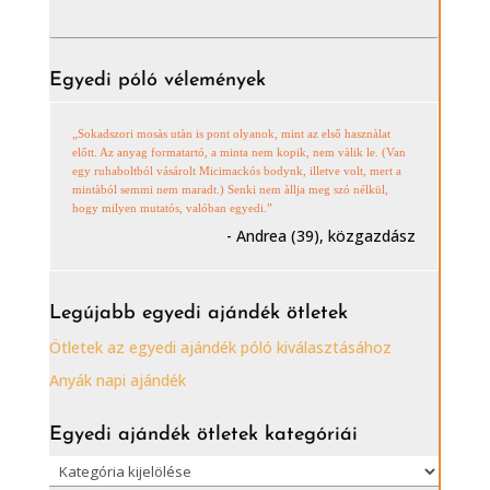
Egyedi póló vélemények
„Sokadszori mosàs utàn is pont olyanok, mint az első hasznàlat
előtt. Az anyag formatartó, a minta nem kopik, nem vàlik le. (Van
egy ruhaboltból vásárolt Micimackós bodynk, illetve volt, mert a
mintàból semmi nem maradt.) Senki nem àllja meg szó nélkül,
hogy milyen mutatós, valóban egyedi.”
- Andrea (39), közgazdász
Legújabb egyedi ajándék ötletek
Ötletek az egyedi ajándék póló kiválasztásához
Anyák napi ajándék
Egyedi ajándék ötletek kategóriái
Egyedi