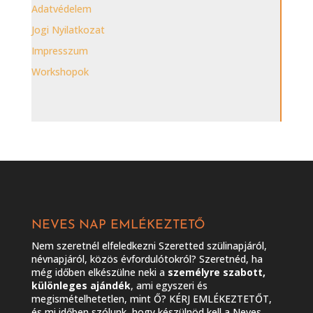
Adatvédelem
Jogi Nyilatkozat
Impresszum
Workshopok
NEVES NAP EMLÉKEZTETŐ
Nem szeretnél elfeledkezni Szeretted szülinapjáról,
névnapjáról, közös évfordulótokról? Szeretnéd, ha
még időben elkészülne neki a
személyre szabott,
különleges ajándék
, ami egyszeri és
megismételhetetlen, mint Ő? KÉRJ EMLÉKEZTETŐT,
és mi időben szólunk, hogy készülnöd kell a Neves