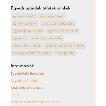
ajándék
ötletek
Egyedi ajándék ötletek címkék
kategóriái
ajándék anyának
ajándék pároknak
ajándék szülőknek
egyedi ajándék készítés
egyedi ajándék ötletek
egyedi póló pároknak
egyenpóló
kreatív ajándék ötletek
páros póló rendelés
születésnapi ajándék nőknek
szülinapi ajándék férfiaknak
szülinapi póló
Információk
Egyedi Póló Rendelés
Egyedi póló ÁRAK
AJÁNDÉKUTALVÁNY
GY.I.K.
Általános Szerződési Feltételek