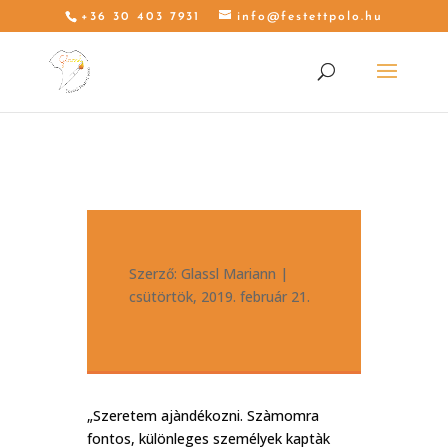
+36 30 403 7931
info@festettpolo.hu
Szerző:
Glassl Mariann
|
csütörtök, 2019. február 21.
„Szeretem ajàndékozni. Szàmomra
fontos, különleges személyek kaptàk