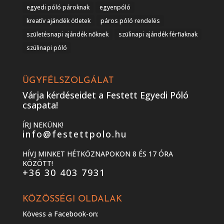
egyedi póló pároknak
egyenpóló
kreatív ajándék ötletek
páros póló rendelés
születésnapi ajándék nőknek
szülinapi ajándék férfiaknak
szülinapi póló
ÜGYFÉLSZOLGÁLAT
Várja kérdéseidet a Festett Egyedi Póló
csapata!
ÍRJ NEKÜNK!
info@festettpolo.hu
HÍVJ MINKET HÉTKÖZNAPOKON 8 ÉS 17 ÓRA
KÖZÖTT!
+36 30 403 7931
KÖZÖSSÉGI OLDALAK
Kövess a Facebook-on: