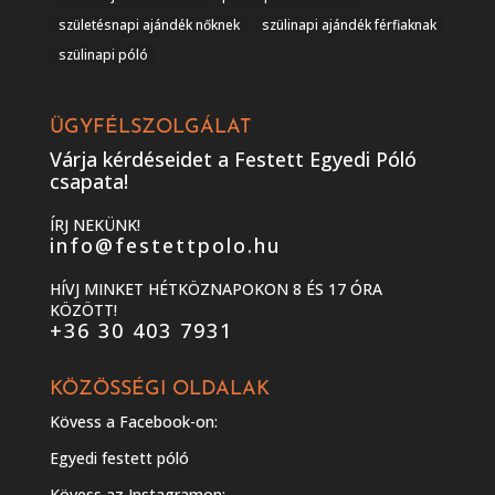
születésnapi ajándék nőknek
szülinapi ajándék férfiaknak
szülinapi póló
ÜGYFÉLSZOLGÁLAT
Várja kérdéseidet a Festett Egyedi Póló
csapata!
ÍRJ NEKÜNK!
info@festettpolo.hu
HÍVJ MINKET HÉTKÖZNAPOKON 8 ÉS 17 ÓRA
KÖZÖTT!
+36 30 403 7931
KÖZÖSSÉGI OLDALAK
Kövess a Facebook-on:
Egyedi festett póló
Kövess az Instagramon: