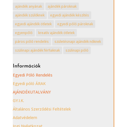
kategóriái
ajándék anyának
ajándék pároknak
ajándék szülőknek
egyedi ajándék készítés
egyedi ajándék ötletek
egyedi póló pároknak
egyenpóló
kreatív ajándék ötletek
páros póló rendelés
születésnapi ajándék nőknek
szülinapi ajándék férfiaknak
szülinapi póló
Információk
Egyedi Póló Rendelés
Egyedi póló ÁRAK
AJÁNDÉKUTALVÁNY
GY.I.K.
Általános Szerződési Feltételek
Adatvédelem
Jogi Nyilatkozat