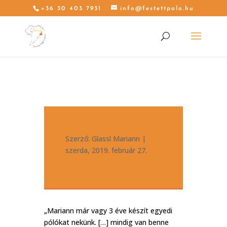
+36 30 403 7931
info@festettpolo.hu
Szerző:
Glassl Mariann
|
szerda, 2019. február 27.
„Mariann már vagy 3 éve készít egyedi
pólókat nekünk. […] mindig van benne