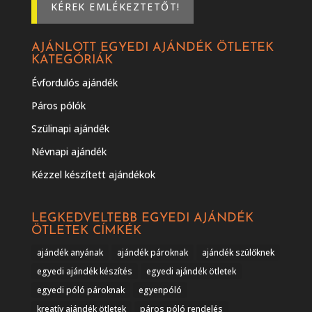
KÉREK EMLÉKEZTETŐT!
AJÁNLOTT EGYEDI AJÁNDÉK ÖTLETEK
KATEGÓRIÁK
Évfordulós ajándék
Páros pólók
Szülinapi ajándék
Névnapi ajándék
Kézzel készített ajándékok
LEGKEDVELTEBB EGYEDI AJÁNDÉK
ÖTLETEK CÍMKÉK
ajándék anyának
ajándék pároknak
ajándék szülőknek
egyedi ajándék készítés
egyedi ajándék ötletek
egyedi póló pároknak
egyenpóló
kreatív ajándék ötletek
páros póló rendelés