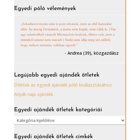
Egyedi póló vélemények
„Sokadszori mosàs utàn is pont olyanok, mint az első hasznàlat
előtt. Az anyag formatartó, a minta nem kopik, nem vàlik le. (Van
egy ruhaboltból vásárolt Micimackós bodynk, illetve volt, mert a
mintàból semmi nem maradt.) Senki nem àllja meg szó nélkül,
hogy milyen mutatós, valóban egyedi.”
- Andrea (39), közgazdász
Legújabb egyedi ajándék ötletek
Ötletek az egyedi ajándék póló kiválasztásához
Anyák napi ajándék
Egyedi ajándék ötletek kategóriái
Egyedi
ajándék
ötletek
Egyedi ajándék ötletek címkék