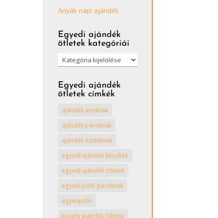
Anyák napi ajándék
Egyedi ajándék
ötletek kategóriái
Egyedi
ajándék
ötletek
Egyedi ajándék
kategóriái
ötletek címkék
ajándék anyának
ajándék pároknak
ajándék szülőknek
egyedi ajándék készítés
egyedi ajándék ötletek
egyedi póló pároknak
egyenpóló
kreatív ajándék ötletek