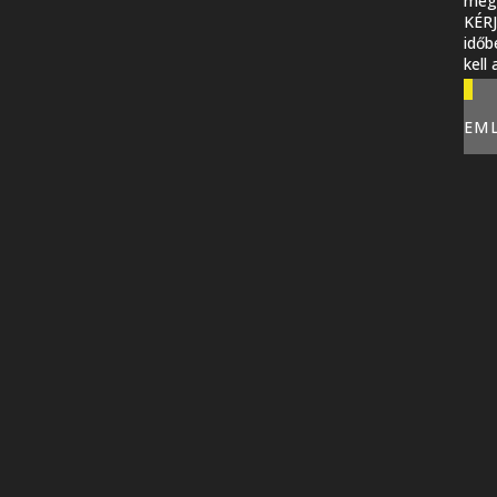
megi
KÉR
időb
kell
EM