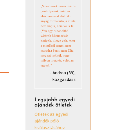
„Sokadszori mosàs utàn is
pont olyanok, mint az
első hasznàlat előtt. Az
anyag formatartó, a minta
nem kopik, nem vàlik le.
(Van egy ruhaboltból
vásárolt Micimackós
bodynk, illetve volt, mert
a mintàból semmi nem
maradt.) Senki nem àllja
meg szó nélkül, hogy
milyen mutatós, valóban
egyedi.”
- Andrea (39),
közgazdász
Legújabb egyedi
ajándék ötletek
Ötletek az egyedi
ajándék póló
kiválasztásához