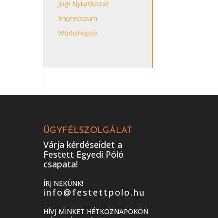
Jogi Nyilatkozat
Impresszum
Workshopok
ÜGYFÉLSZOLGÁLAT
Várja kérdéseidet a
Festett Egyedi Póló
csapata!
ÍRJ NEKÜNK!
info@festettpolo.hu
HÍVJ MINKET HÉTKÖZNAPOKON