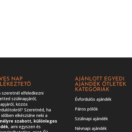
VES NAP
AJÁNLOTT EGYEDI
LÉKEZTETŐ
AJÁNDÉK ÖTLETEK
KATEGÓRIÁK
szeretnél elfeledkezni
etted szülinapjáról,
Évfordulós ajándék
apjáról, közös
Páros pólók
rdulótokról? Szeretnéd, ha
időben elkészülne neki a
Szülinapi ajándék
mélyre szabott, különleges
ndék
, ami egyszeri és
Névnapi ajándék