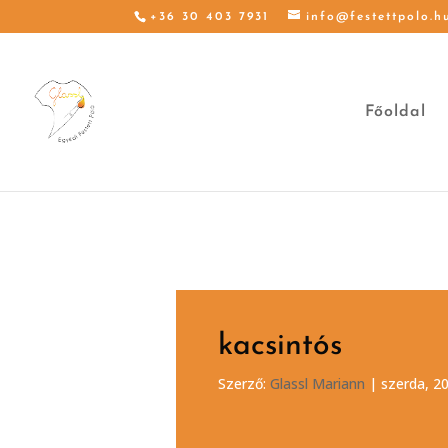
+36 30 403 7931
info@festettpolo.h
Főoldal
kacsintós
Szerző:
Glassl Mariann
|
szerda, 20