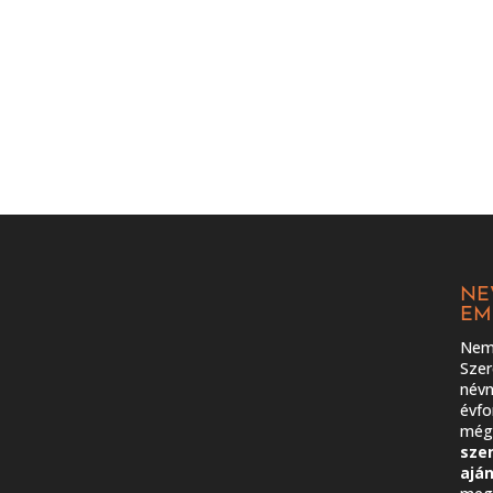
NE
EM
Nem 
Szer
névn
évfo
még 
sze
ajá