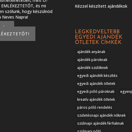
smételhetetlen, mint Ő?
J EMLÉKEZTETŐT, és mi
Kézzel készített ajándékok
en szólunk, hogy készülnöd
 a Neves Napra!
KÉREK
LEGKEDVELTEBB
LÉKEZTETŐT!
EGYEDI AJÁNDÉK
ÖTLETEK CÍMKÉK
ajándék anyának
ajándék pároknak
ajándék szülőknek
egyedi ajándék készítés
egyedi ajándék ötletek
egyedi póló pároknak
egyen
kreatív ajándék ötletek
páros póló rendelés
születésnapi ajándék nőknek
szülinapi ajándék férfiaknak
szülinapi póló