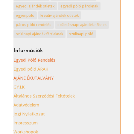
egyedi ajándék ötletek
egyedi póló pároknak
egyenpóló
kreatív ajándék ötletek
páros póló rendelés
születésnapi ajándék nőknek
szülinapi ajándék férfiaknak
szülinapi póló
Információk
Egyedi Póló Rendelés
Egyedi póló ÁRAK
AJÁNDÉKUTALVÁNY
GY.I.K.
Általános Szerződési Feltételek
Adatvédelem
Jogi Nyilatkozat
Impresszum
Workshopok