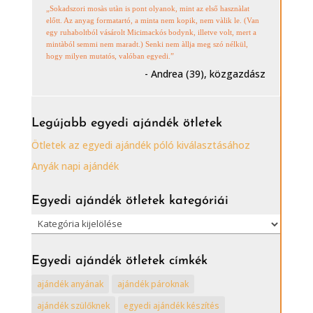
„Sokadszori mosàs utàn is pont olyanok, mint az első hasznàlat
előtt. Az anyag formatartó, a minta nem kopik, nem vàlik le. (Van
egy ruhaboltból vásárolt Micimackós bodynk, illetve volt, mert a
mintàból semmi nem maradt.) Senki nem àllja meg szó nélkül,
hogy milyen mutatós, valóban egyedi.”
- Andrea (39), közgazdász
Legújabb egyedi ajándék ötletek
Ötletek az egyedi ajándék póló kiválasztásához
Anyák napi ajándék
Egyedi ajándék ötletek kategóriái
Egyedi
ajándék
ötletek
Egyedi ajándék ötletek címkék
kategóriái
ajándék anyának
ajándék pároknak
ajándék szülőknek
egyedi ajándék készítés