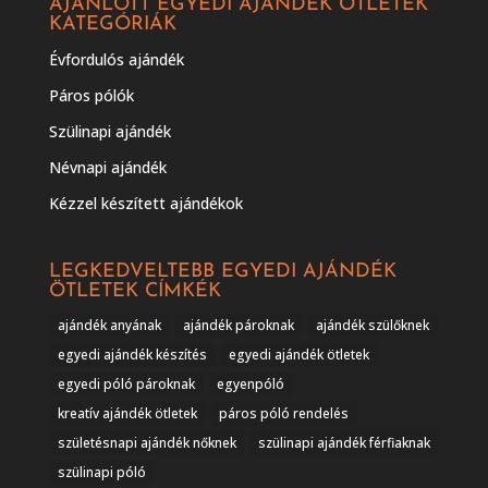
AJÁNLOTT EGYEDI AJÁNDÉK ÖTLETEK
KATEGÓRIÁK
Évfordulós ajándék
Páros pólók
Szülinapi ajándék
Névnapi ajándék
Kézzel készített ajándékok
LEGKEDVELTEBB EGYEDI AJÁNDÉK
ÖTLETEK CÍMKÉK
ajándék anyának
ajándék pároknak
ajándék szülőknek
egyedi ajándék készítés
egyedi ajándék ötletek
egyedi póló pároknak
egyenpóló
kreatív ajándék ötletek
páros póló rendelés
születésnapi ajándék nőknek
szülinapi ajándék férfiaknak
szülinapi póló