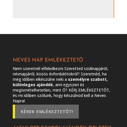
NEVES NAP EMLÉKEZTETŐ
Nem szeretnél elfeledkezni Szeretted szülinapjáról,
névnapjáról, közös évfordulótokról? Szeretnéd, ha
még időben elkészülne neki a
személyre szabott,
különleges ajándék
, ami egyszeri és
megismételhetetlen, mint Ő? KÉRJ EMLÉKEZTETŐT,
és mi időben szólunk, hogy készülnöd kell a Neves
Napra!
KÉREK EMLÉKEZTETŐT!