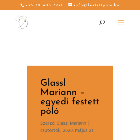
+36 30 403 7931
info@festettpolo.hu
Glassl
Mariann –
egyedi festett
póló
Szerző:
Glassl Mariann
|
csütörtök, 2020. május 21.