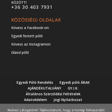
KÖZÖTT!
+36 30 403 7931
KÖZÖSSÉGI OLDALAK
Kövess a Facebook-on:
Egyedi festett póló
Kövess az Instagramon:
Glassl póló
Egyedi Póló Rendelés
Egyedi póló ÁRAK
AJÁNDÉKUTALVÁNY
GY.I.K.
Általános Szerződési Feltételek
Adatvédelem
Jogi Nyilatkozat
Impresszum
Workshopok
Kedves Látogatónk! Tájékoztatunk, hogy a honlap felhasználói