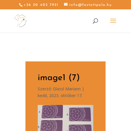
+36 30 403 7931
info@festettpolo.hu
image1 (7)
Szerző:
Glassl Mariann
|
kedd, 2023. október 17.