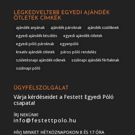
LEGKEDVELTEBB EGYEDI AJÁNDÉK
ÖTLETEK CÍMKÉK
ajándék anyának
ajándék pároknak
ajándék szülőknek
egyedi ajándék készítés
egyedi ajándék ötletek
egyedi póló pároknak
egyenpóló
kreatív ajándék ötletek
páros póló rendelés
születésnapi ajándék nőknek
szülinapi ajándék férfiaknak
szülinapi póló
ÜGYFÉLSZOLGÁLAT
Várja kérdéseidet a Festett Egyedi Póló
csapata!
ÍRJ NEKÜNK!
info@festettpolo.hu
HÍVJ MINKET HÉTKÖZNAPOKON 8 ÉS 17 ÓRA