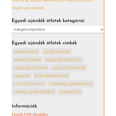
Ötletek az egyedi ajándék póló kiválasztásához
Anyák napi ajándék
Egyedi ajándék ötletek kategóriái
Egyedi
ajándék
ötletek
Egyedi ajándék ötletek címkék
kategóriái
ajándék anyának
ajándék pároknak
ajándék szülőknek
egyedi ajándék készítés
egyedi ajándék ötletek
egyedi póló pároknak
egyenpóló
kreatív ajándék ötletek
páros póló rendelés
születésnapi ajándék nőknek
szülinapi ajándék férfiaknak
szülinapi póló
Információk
Egyedi Póló Rendelés