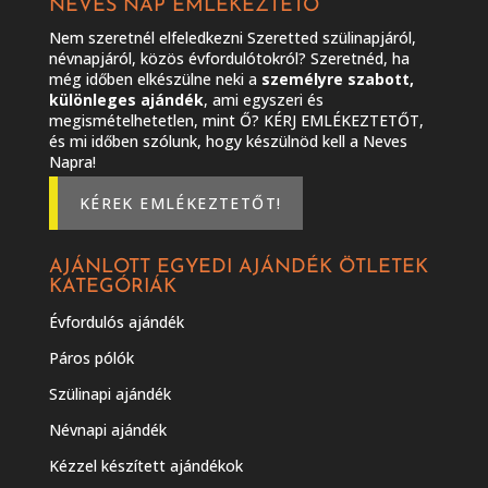
NEVES NAP EMLÉKEZTETŐ
Nem szeretnél elfeledkezni Szeretted szülinapjáról,
névnapjáról, közös évfordulótokról? Szeretnéd, ha
még időben elkészülne neki a
személyre szabott,
különleges ajándék
, ami egyszeri és
megismételhetetlen, mint Ő? KÉRJ EMLÉKEZTETŐT,
és mi időben szólunk, hogy készülnöd kell a Neves
Napra!
KÉREK EMLÉKEZTETŐT!
AJÁNLOTT EGYEDI AJÁNDÉK ÖTLETEK
KATEGÓRIÁK
Évfordulós ajándék
Páros pólók
Szülinapi ajándék
Névnapi ajándék
Kézzel készített ajándékok