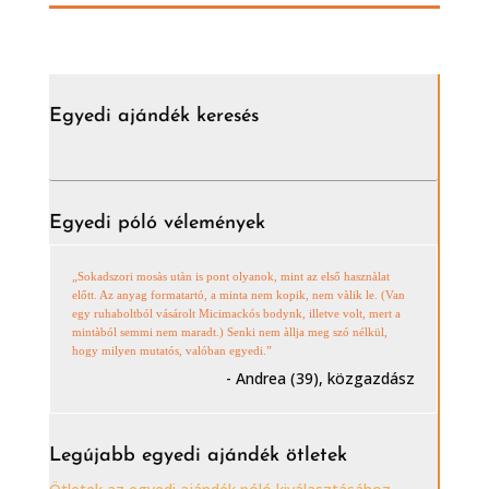
Egyedi ajándék keresés
Egyedi póló vélemények
„Sokadszori mosàs utàn is pont olyanok, mint az első hasznàlat
előtt. Az anyag formatartó, a minta nem kopik, nem vàlik le. (Van
egy ruhaboltból vásárolt Micimackós bodynk, illetve volt, mert a
mintàból semmi nem maradt.) Senki nem àllja meg szó nélkül,
hogy milyen mutatós, valóban egyedi.”
- Andrea (39), közgazdász
Legújabb egyedi ajándék ötletek