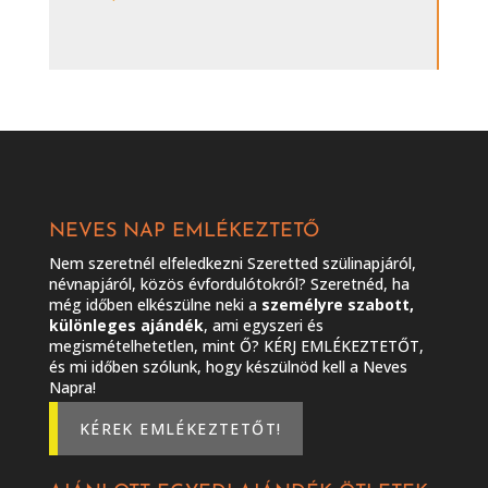
NEVES NAP EMLÉKEZTETŐ
Nem szeretnél elfeledkezni Szeretted szülinapjáról,
névnapjáról, közös évfordulótokról? Szeretnéd, ha
még időben elkészülne neki a
személyre szabott,
különleges ajándék
, ami egyszeri és
megismételhetetlen, mint Ő? KÉRJ EMLÉKEZTETŐT,
és mi időben szólunk, hogy készülnöd kell a Neves
Napra!
KÉREK EMLÉKEZTETŐT!