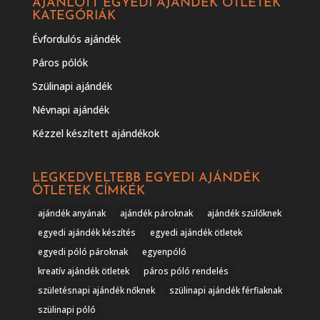
AJÁNLOTT EGYEDI AJÁNDÉK ÖTLETEK
KATEGÓRIÁK
Évfordulós ajándék
Páros pólók
Szülinapi ajándék
Névnapi ajándék
Kézzel készített ajándékok
LEGKEDVELTEBB EGYEDI AJÁNDÉK
ÖTLETEK CÍMKÉK
ajándék anyának
ajándék pároknak
ajándék szülőknek
egyedi ajándék készítés
egyedi ajándék ötletek
egyedi póló pároknak
egyenpóló
kreatív ajándék ötletek
páros póló rendelés
születésnapi ajándék nőknek
szülinapi ajándék férfiaknak
szülinapi póló