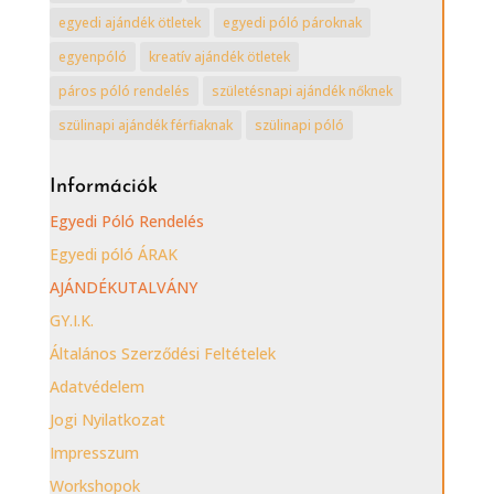
egyedi ajándék ötletek
egyedi póló pároknak
egyenpóló
kreatív ajándék ötletek
páros póló rendelés
születésnapi ajándék nőknek
szülinapi ajándék férfiaknak
szülinapi póló
Információk
Egyedi Póló Rendelés
Egyedi póló ÁRAK
AJÁNDÉKUTALVÁNY
GY.I.K.
Általános Szerződési Feltételek
Adatvédelem
Jogi Nyilatkozat
Impresszum
Workshopok