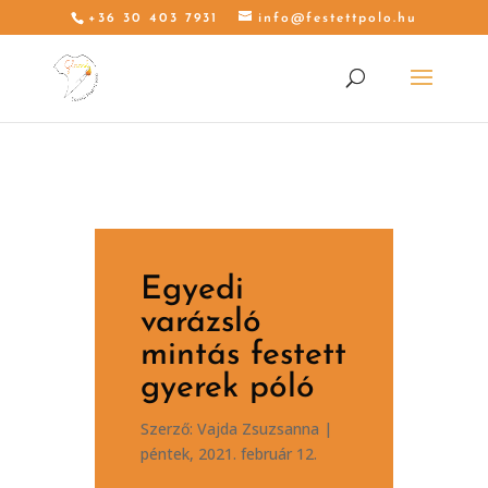
+36 30 403 7931
info@festettpolo.hu
Egyedi
varázsló
mintás festett
gyerek póló
Szerző:
Vajda Zsuzsanna
|
péntek, 2021. február 12.