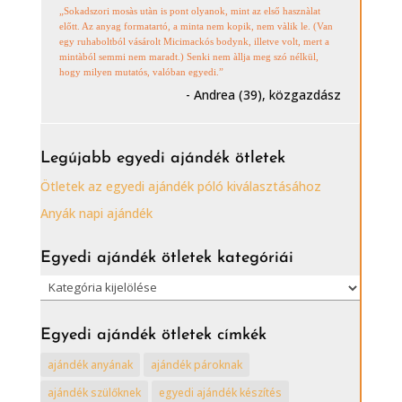
„Sokadszori mosàs utàn is pont olyanok, mint az első hasznàlat
előtt. Az anyag formatartó, a minta nem kopik, nem vàlik le. (Van
egy ruhaboltból vásárolt Micimackós bodynk, illetve volt, mert a
mintàból semmi nem maradt.) Senki nem àllja meg szó nélkül,
hogy milyen mutatós, valóban egyedi.”
- Andrea (39), közgazdász
Legújabb egyedi ajándék ötletek
Ötletek az egyedi ajándék póló kiválasztásához
Anyák napi ajándék
Egyedi ajándék ötletek kategóriái
Egyedi
ajándék
ötletek
Egyedi ajándék ötletek címkék
kategóriái
ajándék anyának
ajándék pároknak
ajándék szülőknek
egyedi ajándék készítés