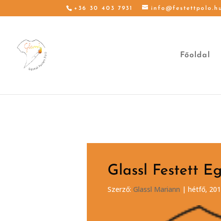
+36 30 403 7931
info@festettpolo.h
Főoldal
Glassl Festett E
Szerző:
Glassl Mariann
|
hétfő, 201