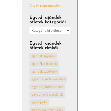
Anyák napi ajándék
Egyedi ajándék
ötletek kategóriái
Egyedi
ajándék
ötletek
Egyedi ajándék
kategóriái
ötletek címkék
ajándék anyának
ajándék pároknak
ajándék szülőknek
egyedi ajándék készítés
egyedi ajándék ötletek
egyedi póló pároknak
egyenpóló
kreatív ajándék ötletek