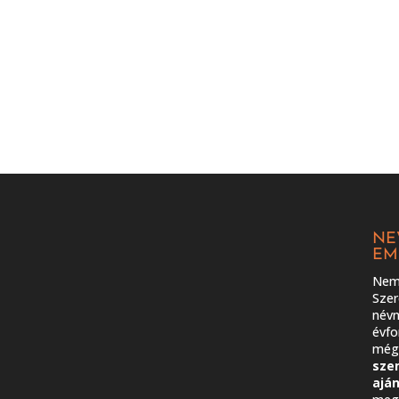
NE
EM
Nem 
Szer
névn
évfo
még 
sze
ajá