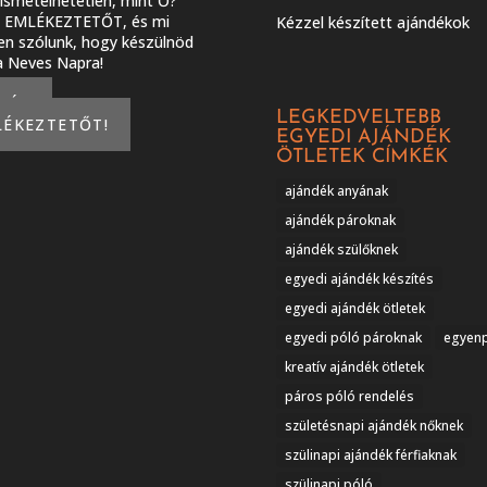
smételhetetlen, mint Ő?
J EMLÉKEZTETŐT, és mi
Kézzel készített ajándékok
en szólunk, hogy készülnöd
 a Neves Napra!
KÉREK
LEGKEDVELTEBB
LÉKEZTETŐT!
EGYEDI AJÁNDÉK
ÖTLETEK CÍMKÉK
ajándék anyának
ajándék pároknak
ajándék szülőknek
egyedi ajándék készítés
egyedi ajándék ötletek
egyedi póló pároknak
egyen
kreatív ajándék ötletek
páros póló rendelés
születésnapi ajándék nőknek
szülinapi ajándék férfiaknak
szülinapi póló