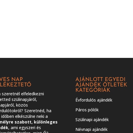
VES NAP
AJÁNLOTT EGYEDI
LÉKEZTETŐ
AJÁNDÉK ÖTLETEK
KATEGÓRIÁK
szeretnél elfeledkezni
etted szülinapjáról,
Évfordulós ajándék
apjáról, közös
Páros pólók
rdulótokról? Szeretnéd, ha
időben elkészülne neki a
Szülinapi ajándék
mélyre szabott, különleges
ndék
, ami egyszeri és
Névnapi ajándék