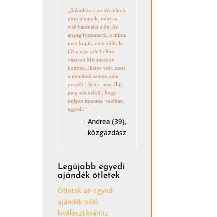
„Sokadszori mosàs utàn is
pont olyanok, mint az
első hasznàlat előtt. Az
anyag formatartó, a minta
nem kopik, nem vàlik le.
(Van egy ruhaboltból
vásárolt Micimackós
bodynk, illetve volt, mert
a mintàból semmi nem
maradt.) Senki nem àllja
meg szó nélkül, hogy
milyen mutatós, valóban
egyedi.”
- Andrea (39),
közgazdász
Legújabb egyedi
ajándék ötletek
Ötletek az egyedi
ajándék póló
kiválasztásához