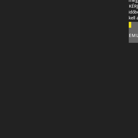
megi
KÉR
időb
kell
EM