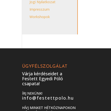
Jogi Nyilatkozat
Impresszum
Workshopok
ÜGYFÉLSZOLGÁLAT
Várja kérdéseidet a
Festett Egyedi Póló
csapata!
ÍRJ NEKÜNK!
info@festettpolo.hu
HÍVJ MINKET HÉTKÖZNAPOKON