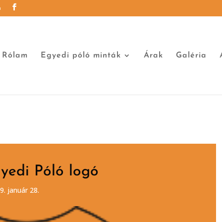
u
Rólam
Egyedi póló minták
Árak
Galéria
gyedi Póló logó
9. január 28.