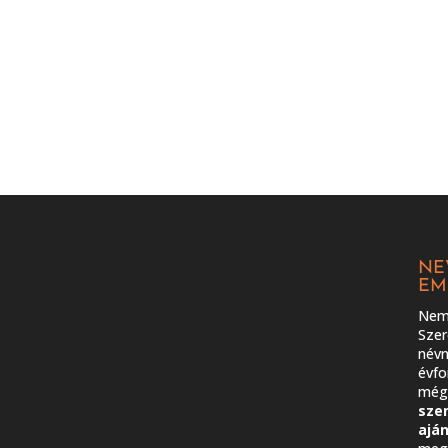
NE
EM
Nem 
Szer
névn
évfo
még 
sze
ajá