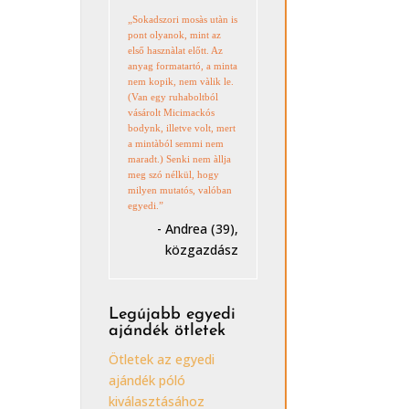
„Sokadszori mosàs utàn is
pont olyanok, mint az
első hasznàlat előtt. Az
anyag formatartó, a minta
nem kopik, nem vàlik le.
(Van egy ruhaboltból
vásárolt Micimackós
bodynk, illetve volt, mert
a mintàból semmi nem
maradt.) Senki nem àllja
meg szó nélkül, hogy
milyen mutatós, valóban
egyedi.”
- Andrea (39),
közgazdász
Legújabb egyedi
ajándék ötletek
Ötletek az egyedi
ajándék póló
kiválasztásához