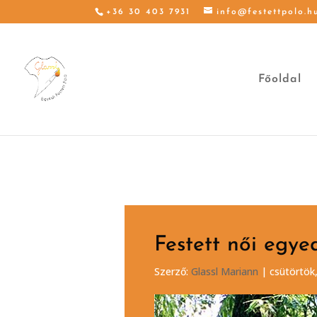
+36 30 403 7931
info@festettpolo.h
Főoldal
Festett női egye
Szerző:
Glassl Mariann
|
csütörtök,