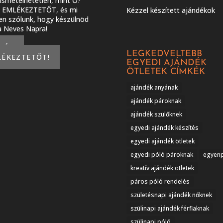
smételhetetlen, mint Ő?
J EMLÉKEZTETŐT, és mi
Kézzel készített ajándékok
en szólunk, hogy készülnöd
 a Neves Napra!
KÉREK
LEGKEDVELTEBB
LÉKEZTETŐT!
EGYEDI AJÁNDÉK
ÖTLETEK CÍMKÉK
ajándék anyának
ajándék pároknak
ajándék szülőknek
egyedi ajándék készítés
egyedi ajándék ötletek
egyedi póló pároknak
egyen
kreatív ajándék ötletek
páros póló rendelés
születésnapi ajándék nőknek
szülinapi ajándék férfiaknak
szülinapi póló