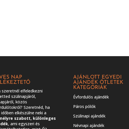
VES NAP
AJÁNLOTT EGYEDI
LÉKEZTETŐ
AJÁNDÉK ÖTLETEK
KATEGÓRIÁK
szeretnél elfeledkezni
etted szülinapjáról,
Évfordulós ajándék
apjáról, közös
Páros pólók
rdulótokról? Szeretnéd, ha
időben elkészülne neki a
Szülinapi ajándék
mélyre szabott, különleges
ndék
, ami egyszeri és
Névnapi ajándék