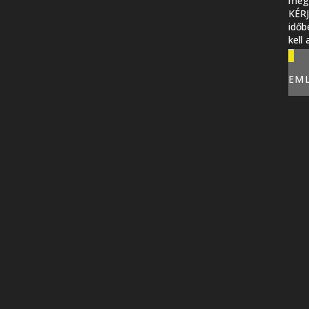
megi
KÉR
időb
kell
EM