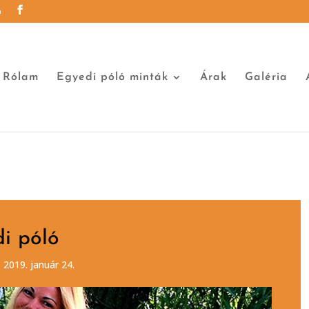
u
Rólam
Egyedi póló minták
Árak
Galéria
di póló
 2019. január 24.