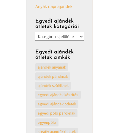
Anyák napi ajándék
Egyedi ajándék
ötletek kategóriái
Egyedi
ajándék
ötletek
Egyedi ajándék
kategóriái
ötletek címkék
ajándék anyának
ajándék pároknak
ajándék szülőknek
egyedi ajándék készítés
egyedi ajándék ötletek
egyedi póló pároknak
egyenpóló
kreatív ajándék ötletek