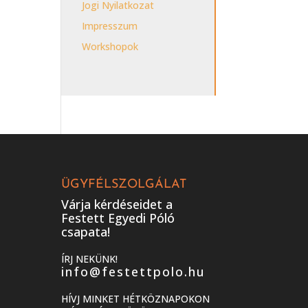
Jogi Nyilatkozat
Impresszum
Workshopok
ÜGYFÉLSZOLGÁLAT
Várja kérdéseidet a
Festett Egyedi Póló
csapata!
ÍRJ NEKÜNK!
info@festettpolo.hu
HÍVJ MINKET HÉTKÖZNAPOKON