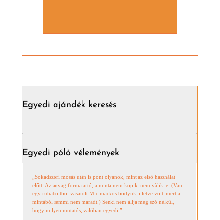
Egyedi ajándék keresés
Egyedi póló vélemények
„Sokadszori mosàs utàn is pont olyanok, mint az első hasznàlat
előtt. Az anyag formatartó, a minta nem kopik, nem vàlik le. (Van
egy ruhaboltból vásárolt Micimackós bodynk, illetve volt, mert a
mintàból semmi nem maradt.) Senki nem àllja meg szó nélkül,
hogy milyen mutatós, valóban egyedi.”