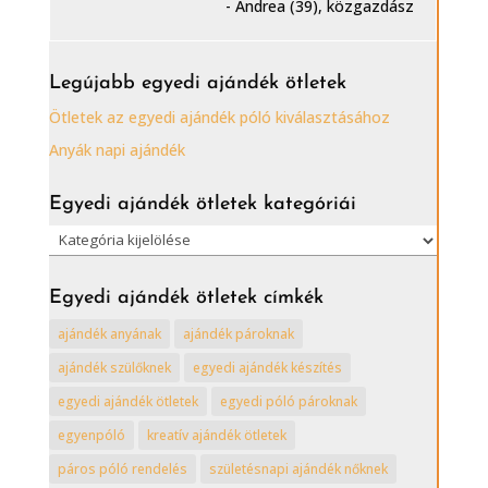
- Andrea (39), közgazdász
Legújabb egyedi ajándék ötletek
Ötletek az egyedi ajándék póló kiválasztásához
Anyák napi ajándék
Egyedi ajándék ötletek kategóriái
Egyedi
ajándék
ötletek
Egyedi ajándék ötletek címkék
kategóriái
ajándék anyának
ajándék pároknak
ajándék szülőknek
egyedi ajándék készítés
egyedi ajándék ötletek
egyedi póló pároknak
egyenpóló
kreatív ajándék ötletek
páros póló rendelés
születésnapi ajándék nőknek