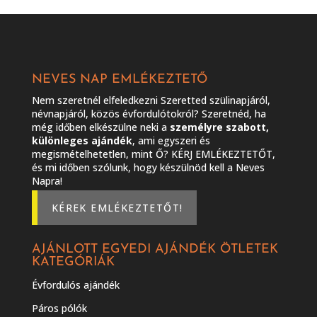
NEVES NAP EMLÉKEZTETŐ
Nem szeretnél elfeledkezni Szeretted szülinapjáról,
névnapjáról, közös évfordulótokról? Szeretnéd, ha
még időben elkészülne neki a
személyre szabott,
különleges ajándék
, ami egyszeri és
megismételhetetlen, mint Ő? KÉRJ EMLÉKEZTETŐT,
és mi időben szólunk, hogy készülnöd kell a Neves
Napra!
KÉREK EMLÉKEZTETŐT!
AJÁNLOTT EGYEDI AJÁNDÉK ÖTLETEK
KATEGÓRIÁK
Évfordulós ajándék
Páros pólók