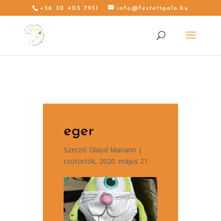
+36 30 403 7931
info@festettpolo.hu
eger
Szerző:
Glassl Mariann
|
csütörtök, 2020. május 21.