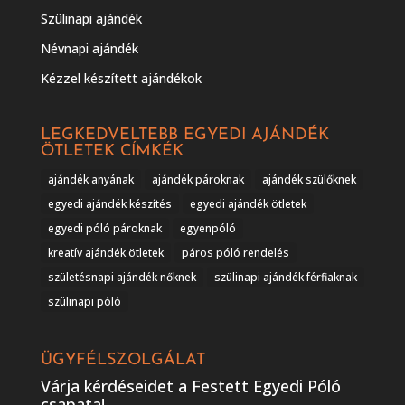
Szülinapi ajándék
Névnapi ajándék
Kézzel készített ajándékok
LEGKEDVELTEBB EGYEDI AJÁNDÉK
ÖTLETEK CÍMKÉK
ajándék anyának
ajándék pároknak
ajándék szülőknek
egyedi ajándék készítés
egyedi ajándék ötletek
egyedi póló pároknak
egyenpóló
kreatív ajándék ötletek
páros póló rendelés
születésnapi ajándék nőknek
szülinapi ajándék férfiaknak
szülinapi póló
ÜGYFÉLSZOLGÁLAT
Várja kérdéseidet a Festett Egyedi Póló
csapata!