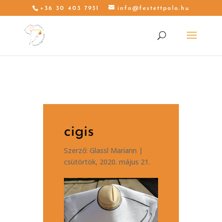
+36 30 403 7931
info@festettpolo.hu
cigis
Szerző:
Glassl Mariann
|
csütörtök, 2020. május 21.