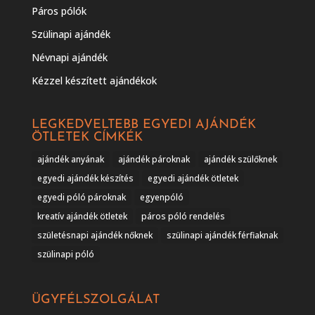
Páros pólók
Szülinapi ajándék
Névnapi ajándék
Kézzel készített ajándékok
LEGKEDVELTEBB EGYEDI AJÁNDÉK
ÖTLETEK CÍMKÉK
ajándék anyának
ajándék pároknak
ajándék szülőknek
egyedi ajándék készítés
egyedi ajándék ötletek
egyedi póló pároknak
egyenpóló
kreatív ajándék ötletek
páros póló rendelés
születésnapi ajándék nőknek
szülinapi ajándék férfiaknak
szülinapi póló
ÜGYFÉLSZOLGÁLAT