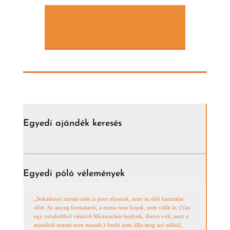
Egyedi ajándék keresés
Egyedi póló vélemények
„Sokadszori mosàs utàn is pont olyanok, mint az első hasznàlat
előtt. Az anyag formatartó, a minta nem kopik, nem vàlik le. (Van
egy ruhaboltból vásárolt Micimackós bodynk, illetve volt, mert a
mintàból semmi nem maradt.) Senki nem àllja meg szó nélkül,