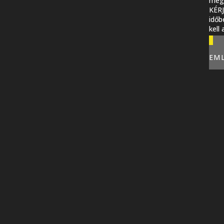
megi
KÉR
időb
kell
EM