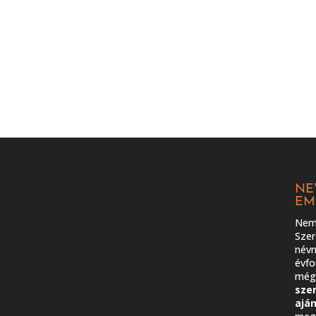
NE
EM
Nem 
Szer
névn
évfo
még 
sze
ajá