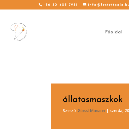
+36 30 403 7931
info@festettpolo.h
Főoldal
állatosmaszkok
Szerző:
Glassl Mariann
|
szerda, 20