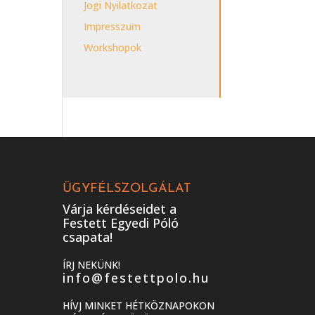
Jogi Nyilatkozat
Impresszum
Workshopok
ÜGYFÉLSZOLGÁLAT
Várja kérdéseidet a
Festett Egyedi Póló
csapata!
ÍRJ NEKÜNK!
info@festettpolo.hu
HÍVJ MINKET HÉTKÖZNAPOKON