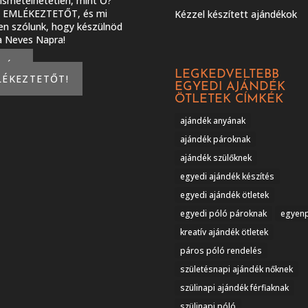
smételhetetlen, mint Ő?
J EMLÉKEZTETŐT, és mi
Kézzel készített ajándékok
en szólunk, hogy készülnöd
 a Neves Napra!
KÉREK
LEGKEDVELTEBB
LÉKEZTETŐT!
EGYEDI AJÁNDÉK
ÖTLETEK CÍMKÉK
ajándék anyának
ajándék pároknak
ajándék szülőknek
egyedi ajándék készítés
egyedi ajándék ötletek
egyedi póló pároknak
egyen
kreatív ajándék ötletek
páros póló rendelés
születésnapi ajándék nőknek
szülinapi ajándék férfiaknak
szülinapi póló