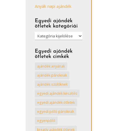
Anyák napi ajándék
Egyedi ajándék
ötletek kategóriái
Egyedi
ajándék
ötletek
Egyedi ajándék
kategóriái
ötletek címkék
ajándék anyának
ajándék pároknak
ajándék szülőknek
egyedi ajándék készítés
egyedi ajándék ötletek
egyedi póló pároknak
egyenpóló
kreatív ajándék ötletek