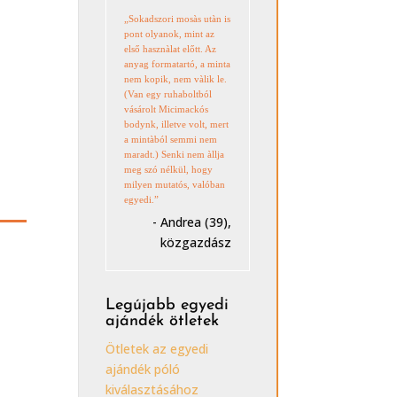
„Sokadszori mosàs utàn is
pont olyanok, mint az
első hasznàlat előtt. Az
anyag formatartó, a minta
nem kopik, nem vàlik le.
(Van egy ruhaboltból
vásárolt Micimackós
bodynk, illetve volt, mert
a mintàból semmi nem
maradt.) Senki nem àllja
meg szó nélkül, hogy
milyen mutatós, valóban
egyedi.”
- Andrea (39),
közgazdász
Legújabb egyedi
ajándék ötletek
Ötletek az egyedi
ajándék póló
kiválasztásához