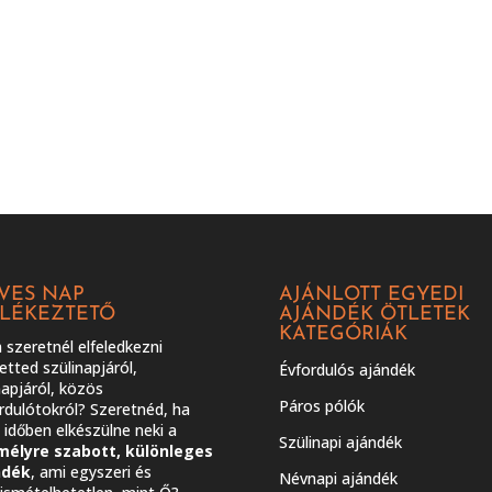
VES NAP
AJÁNLOTT EGYEDI
LÉKEZTETŐ
AJÁNDÉK ÖTLETEK
KATEGÓRIÁK
szeretnél elfeledkezni
etted szülinapjáról,
Évfordulós ajándék
apjáról, közös
Páros pólók
rdulótokról? Szeretnéd, ha
időben elkészülne neki a
Szülinapi ajándék
mélyre szabott, különleges
ndék
, ami egyszeri és
Névnapi ajándék