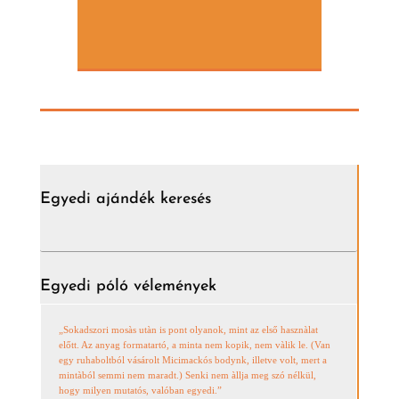
Egyedi ajándék keresés
Egyedi póló vélemények
„Sokadszori mosàs utàn is pont olyanok, mint az első hasznàlat
előtt. Az anyag formatartó, a minta nem kopik, nem vàlik le. (Van
egy ruhaboltból vásárolt Micimackós bodynk, illetve volt, mert a
mintàból semmi nem maradt.) Senki nem àllja meg szó nélkül,
hogy milyen mutatós, valóban egyedi.”