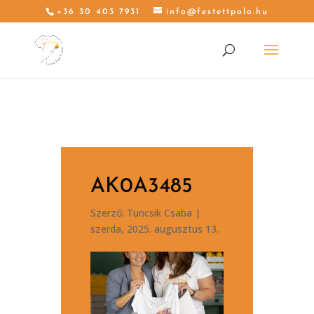
+36 30 403 7931
info@festettpolo.hu
AK0A3485
Szerző:
Tuncsik Csaba
|
szerda, 2025. augusztus 13.