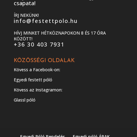
csapata!
ÍRJ NEKÜNK!
info@festettpolo.hu
HÍVJ MINKET HÉTKÖZNAPOKON 8 ÉS 17 ÓRA
KÖZÖTT!
+36 30 403 7931
KÖZÖSSÉGI OLDALAK
Kövess a Facebook-on:
Egyedi festett póló
Kövess az Instagramon:
Glassl póló
Egyedi Póló Rendelés
Egyedi póló ÁRAK