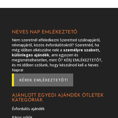
NEVES NAP EMLÉKEZTETŐ
Nem szeretnél elfeledkezni Szeretted szülinapjáról,
névnapjáról, közös évfordulótokról? Szeretnéd, ha
még időben elkészülne neki a
személyre szabott,
különleges ajándék
, ami egyszeri és
megismételhetetlen, mint Ő? KÉRJ EMLÉKEZTETŐT,
és mi időben szólunk, hogy készülnöd kell a Neves
Napra!
KÉREK EMLÉKEZTETŐT!
AJÁNLOTT EGYEDI AJÁNDÉK ÖTLETEK
KATEGÓRIÁK
Évfordulós ajándék
Páros pólók