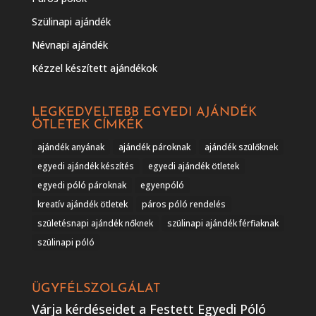
Szülinapi ajándék
Névnapi ajándék
Kézzel készített ajándékok
LEGKEDVELTEBB EGYEDI AJÁNDÉK
ÖTLETEK CÍMKÉK
ajándék anyának
ajándék pároknak
ajándék szülőknek
egyedi ajándék készítés
egyedi ajándék ötletek
egyedi póló pároknak
egyenpóló
kreatív ajándék ötletek
páros póló rendelés
születésnapi ajándék nőknek
szülinapi ajándék férfiaknak
szülinapi póló
ÜGYFÉLSZOLGÁLAT
Várja kérdéseidet a Festett Egyedi Póló