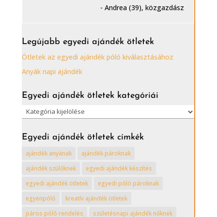
- Andrea (39), közgazdász
Legújabb egyedi ajándék ötletek
Ötletek az egyedi ajándék póló kiválasztásához
Anyák napi ajándék
Egyedi ajándék ötletek kategóriái
Egyedi
ajándék
ötletek
Egyedi ajándék ötletek címkék
kategóriái
ajándék anyának
ajándék pároknak
ajándék szülőknek
egyedi ajándék készítés
egyedi ajándék ötletek
egyedi póló pároknak
egyenpóló
kreatív ajándék ötletek
páros póló rendelés
születésnapi ajándék nőknek