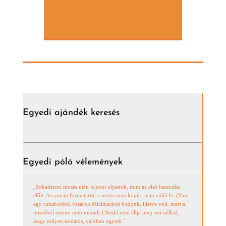
Egyedi ajándék keresés
Egyedi póló vélemények
„Sokadszori mosàs utàn is pont olyanok, mint az első hasznàlat
előtt. Az anyag formatartó, a minta nem kopik, nem vàlik le. (Van
egy ruhaboltból vásárolt Micimackós bodynk, illetve volt, mert a
mintàból semmi nem maradt.) Senki nem àllja meg szó nélkül,
hogy milyen mutatós, valóban egyedi.”