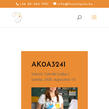
+36 30 403 7931
info@festettpolo.hu
AK0A3241
Szerző:
Tuncsik Csaba
|
szerda, 2025. augusztus 13.