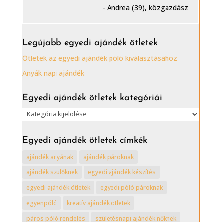
- Andrea (39), közgazdász
Legújabb egyedi ajándék ötletek
Ötletek az egyedi ajándék póló kiválasztásához
Anyák napi ajándék
Egyedi ajándék ötletek kategóriái
Egyedi
ajándék
ötletek
Egyedi ajándék ötletek címkék
kategóriái
ajándék anyának
ajándék pároknak
ajándék szülőknek
egyedi ajándék készítés
egyedi ajándék ötletek
egyedi póló pároknak
egyenpóló
kreatív ajándék ötletek
páros póló rendelés
születésnapi ajándék nőknek