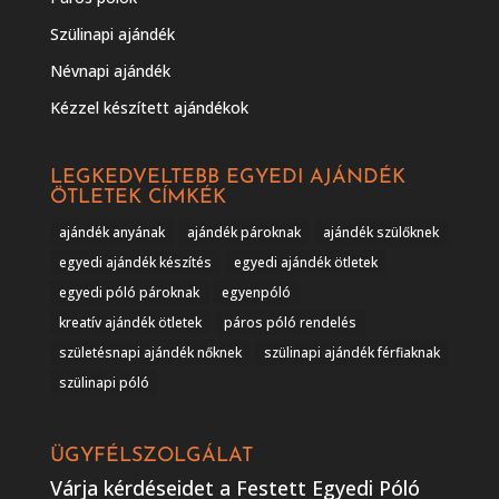
Szülinapi ajándék
Névnapi ajándék
Kézzel készített ajándékok
LEGKEDVELTEBB EGYEDI AJÁNDÉK
ÖTLETEK CÍMKÉK
ajándék anyának
ajándék pároknak
ajándék szülőknek
egyedi ajándék készítés
egyedi ajándék ötletek
egyedi póló pároknak
egyenpóló
kreatív ajándék ötletek
páros póló rendelés
születésnapi ajándék nőknek
szülinapi ajándék férfiaknak
szülinapi póló
ÜGYFÉLSZOLGÁLAT
Várja kérdéseidet a Festett Egyedi Póló