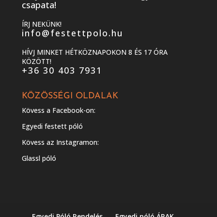
csapata!
ÍRJ NEKÜNK!
info@festettpolo.hu
HÍVJ MINKET HÉTKÖZNAPOKON 8 ÉS 17 ÓRA
KÖZÖTT!
+36 30 403 7931
KÖZÖSSÉGI OLDALAK
Kövess a Facebook-on:
Egyedi festett póló
Kövess az Instagramon:
Glassl póló
Egyedi Póló Rendelés
Egyedi póló ÁRAK