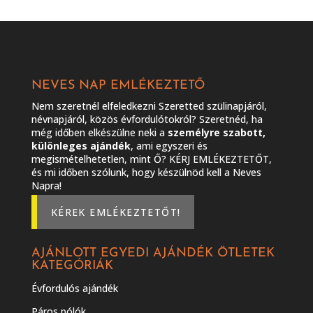
NEVES NAP EMLÉKEZTETŐ
Nem szeretnél elfeledkezni Szeretted szülinapjáról,
névnapjáról, közös évfordulótokról? Szeretnéd, ha
még időben elkészülne neki a
személyre szabott,
különleges ajándék
, ami egyszeri és
megismételhetetlen, mint Ő? KÉRJ EMLÉKEZTETŐT,
és mi időben szólunk, hogy készülnöd kell a Neves
Napra!
KÉREK EMLÉKEZTETŐT!
AJÁNLOTT EGYEDI AJÁNDÉK ÖTLETEK
KATEGÓRIÁK
Évfordulós ajándék
Páros pólók