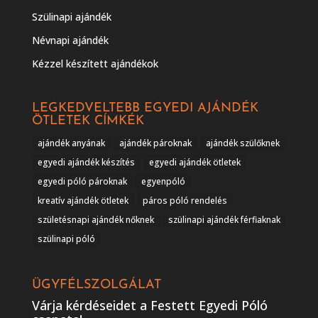
Szülinapi ajándék
Névnapi ajándék
Kézzel készített ajándékok
LEGKEDVELTEBB EGYEDI AJÁNDÉK
ÖTLETEK CÍMKÉK
ajándék anyának
ajándék pároknak
ajándék szülőknek
egyedi ajándék készítés
egyedi ajándék ötletek
egyedi póló pároknak
egyenpóló
kreatív ajándék ötletek
páros póló rendelés
születésnapi ajándék nőknek
szülinapi ajándék férfiaknak
szülinapi póló
ÜGYFÉLSZOLGÁLAT
Várja kérdéseidet a Festett Egyedi Póló