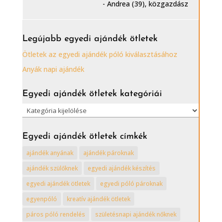
- Andrea (39), közgazdász
Legújabb egyedi ajándék ötletek
Ötletek az egyedi ajándék póló kiválasztásához
Anyák napi ajándék
Egyedi ajándék ötletek kategóriái
Egyedi
ajándék
ötletek
Egyedi ajándék ötletek címkék
kategóriái
ajándék anyának
ajándék pároknak
ajándék szülőknek
egyedi ajándék készítés
egyedi ajándék ötletek
egyedi póló pároknak
egyenpóló
kreatív ajándék ötletek
páros póló rendelés
születésnapi ajándék nőknek