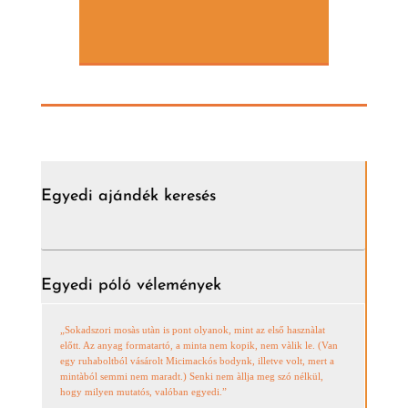
Egyedi ajándék keresés
Egyedi póló vélemények
„Sokadszori mosàs utàn is pont olyanok, mint az első hasznàlat
előtt. Az anyag formatartó, a minta nem kopik, nem vàlik le. (Van
egy ruhaboltból vásárolt Micimackós bodynk, illetve volt, mert a
mintàból semmi nem maradt.) Senki nem àllja meg szó nélkül,
hogy milyen mutatós, valóban egyedi.”