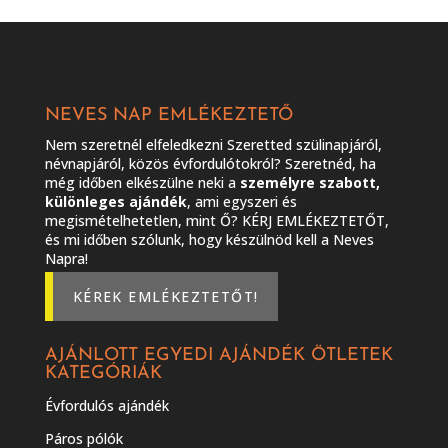
NEVES NAP EMLÉKEZTETŐ
Nem szeretnél elfeledkezni Szeretted szülinapjáról,
névnapjáról, közös évfordulótokról? Szeretnéd, ha
még időben elkészülne neki a
személyre szabott,
különleges ajándék
, ami egyszeri és
megismételhetetlen, mint Ő? KÉRJ EMLÉKEZTETŐT,
és mi időben szólunk, hogy készülnöd kell a Neves
Napra!
KÉREK EMLÉKEZTETŐT!
AJÁNLOTT EGYEDI AJÁNDÉK ÖTLETEK
KATEGÓRIÁK
Évfordulós ajándék
Páros pólók