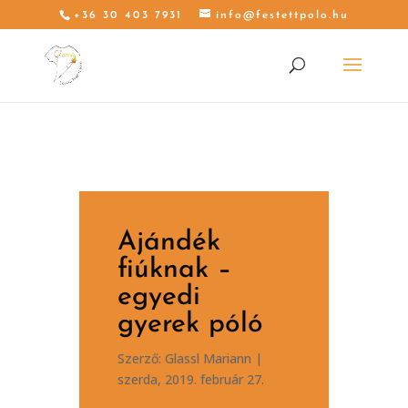
+36 30 403 7931
info@festettpolo.hu
Ajándék
fiúknak –
egyedi
gyerek póló
Szerző:
Glassl Mariann
|
szerda, 2019. február 27.