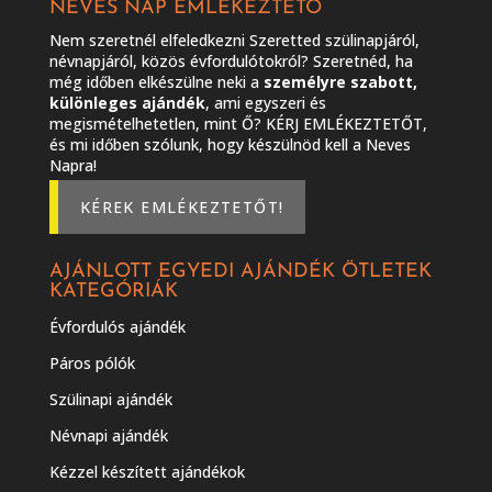
NEVES NAP EMLÉKEZTETŐ
Nem szeretnél elfeledkezni Szeretted szülinapjáról,
névnapjáról, közös évfordulótokról? Szeretnéd, ha
még időben elkészülne neki a
személyre szabott,
különleges ajándék
, ami egyszeri és
megismételhetetlen, mint Ő? KÉRJ EMLÉKEZTETŐT,
és mi időben szólunk, hogy készülnöd kell a Neves
Napra!
KÉREK EMLÉKEZTETŐT!
AJÁNLOTT EGYEDI AJÁNDÉK ÖTLETEK
KATEGÓRIÁK
Évfordulós ajándék
Páros pólók
Szülinapi ajándék
Névnapi ajándék
Kézzel készített ajándékok