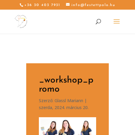
+36 30 403 7931
info@festettpolo.hu
_workshop_p
romo
Szerző:
Glassl Mariann
|
szerda, 2024. március 20.