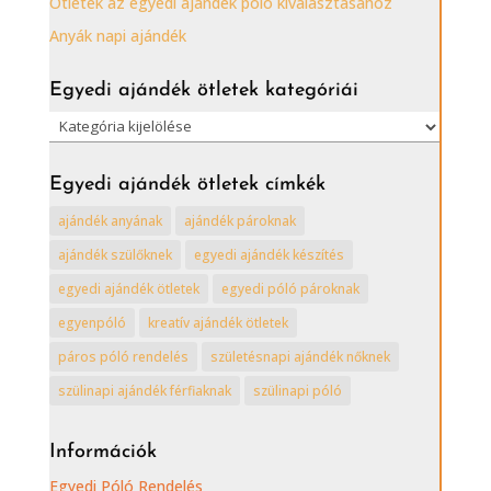
Ötletek az egyedi ajándék póló kiválasztásához
Anyák napi ajándék
Egyedi ajándék ötletek kategóriái
Egyedi
ajándék
ötletek
Egyedi ajándék ötletek címkék
kategóriái
ajándék anyának
ajándék pároknak
ajándék szülőknek
egyedi ajándék készítés
egyedi ajándék ötletek
egyedi póló pároknak
egyenpóló
kreatív ajándék ötletek
páros póló rendelés
születésnapi ajándék nőknek
szülinapi ajándék férfiaknak
szülinapi póló
Információk
Egyedi Póló Rendelés