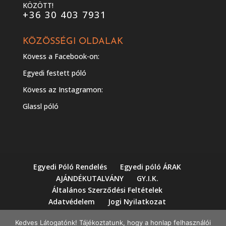
KÖZÖTT!
+36 30 403 7931
KÖZÖSSÉGI OLDALAK
Kövess a Facebook-on:
Egyedi festett póló
Kövess az Instagramon:
Glassl póló
Egyedi Póló Rendelés
Egyedi póló ÁRAK
AJÁNDÉKUTALVÁNY
GY.I.K.
Általános Szerződési Feltételek
Adatvédelem
Jogi Nyilatkozat
Impresszum
Workshopok
Kedves Látogatónk! Tájékoztatunk, hogy a honlap felhasználói