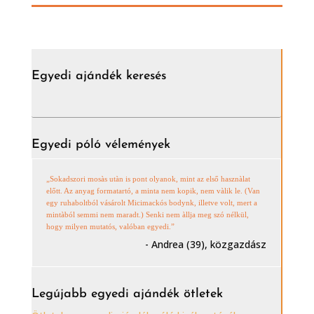
Egyedi ajándék keresés
Egyedi póló vélemények
„Sokadszori mosàs utàn is pont olyanok, mint az első hasznàlat
előtt. Az anyag formatartó, a minta nem kopik, nem vàlik le. (Van
egy ruhaboltból vásárolt Micimackós bodynk, illetve volt, mert a
mintàból semmi nem maradt.) Senki nem àllja meg szó nélkül,
hogy milyen mutatós, valóban egyedi.”
- Andrea (39), közgazdász
Legújabb egyedi ajándék ötletek