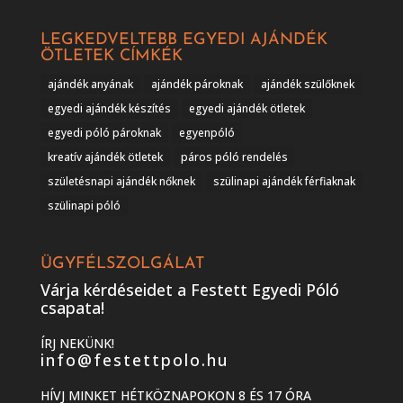
LEGKEDVELTEBB EGYEDI AJÁNDÉK
ÖTLETEK CÍMKÉK
ajándék anyának
ajándék pároknak
ajándék szülőknek
egyedi ajándék készítés
egyedi ajándék ötletek
egyedi póló pároknak
egyenpóló
kreatív ajándék ötletek
páros póló rendelés
születésnapi ajándék nőknek
szülinapi ajándék férfiaknak
szülinapi póló
ÜGYFÉLSZOLGÁLAT
Várja kérdéseidet a Festett Egyedi Póló
csapata!
ÍRJ NEKÜNK!
info@festettpolo.hu
HÍVJ MINKET HÉTKÖZNAPOKON 8 ÉS 17 ÓRA