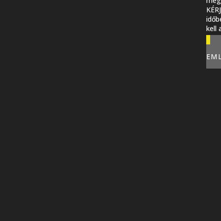
megi
KÉR
időb
kell
EM