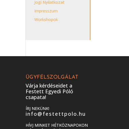
Jogi Nyilatkozat
Impresszum
Workshopok
ÜGYFÉLSZOLGÁLAT
Várja kérdéseidet a
Festett Egyedi Póló
csapata!
ÍRJ NEKÜNK!
info@festettpolo.hu
HÍVJ MINKET HÉTKÖZNAPOKON