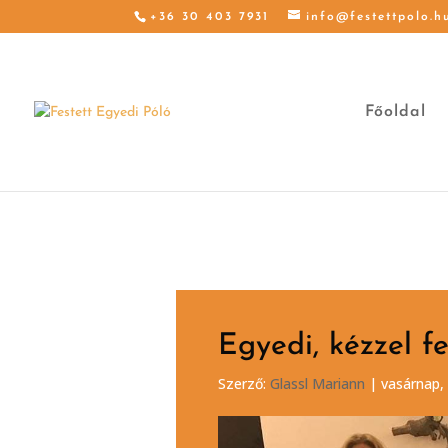
+36 30 403 7931
info@festettpolo.h
Főoldal
Egyedi, kézzel f
Szerző:
Glassl Mariann
|
vasárnap,