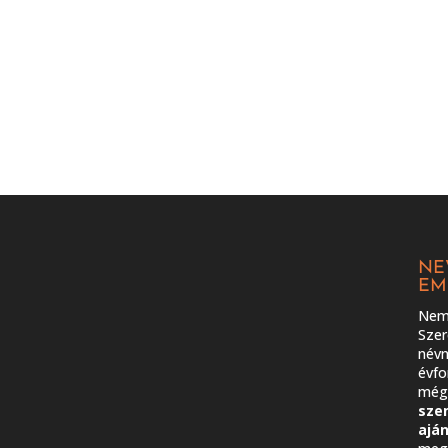
NE
EM
Nem 
Szer
névn
évfo
még 
sze
ajá