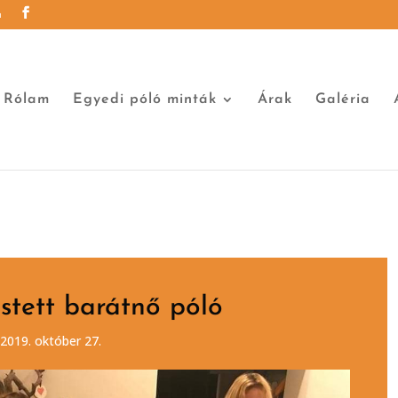
u
Rólam
Egyedi póló minták
Árak
Galéria
estett barátnő póló
 2019. október 27.