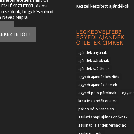
smételhetetlen, mint Ő?
J EMLÉKEZTETŐT, és mi
Kézzel készített ajándékok
en szólunk, hogy készülnöd
 a Neves Napra!
KÉREK
LEGKEDVELTEBB
LÉKEZTETŐT!
EGYEDI AJÁNDÉK
ÖTLETEK CÍMKÉK
ajándék anyának
ajándék pároknak
ajándék szülőknek
egyedi ajándék készítés
egyedi ajándék ötletek
egyedi póló pároknak
egyen
kreatív ajándék ötletek
páros póló rendelés
születésnapi ajándék nőknek
szülinapi ajándék férfiaknak
szülinapi póló