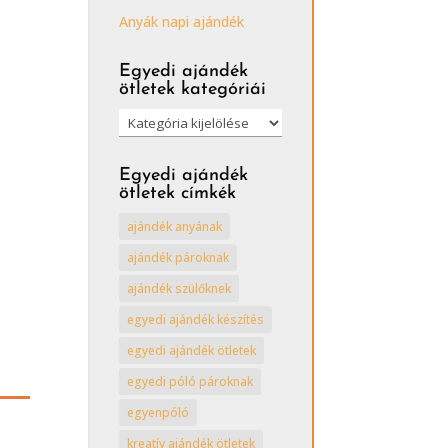
Anyák napi ajándék
Egyedi ajándék
ötletek kategóriái
Egyedi
ajándék
ötletek
Egyedi ajándék
kategóriái
ötletek címkék
ajándék anyának
ajándék pároknak
ajándék szülőknek
egyedi ajándék készítés
egyedi ajándék ötletek
egyedi póló pároknak
egyenpóló
kreatív ajándék ötletek