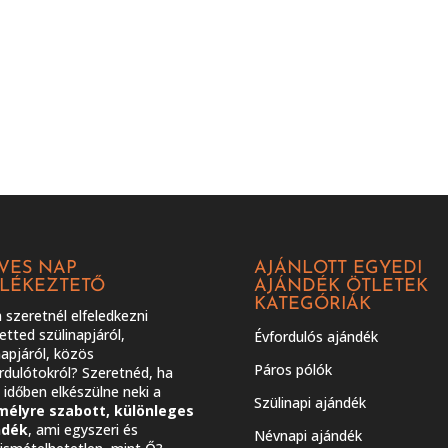
VES NAP
AJÁNLOTT EGYEDI
LÉKEZTETŐ
AJÁNDÉK ÖTLETEK
KATEGÓRIÁK
szeretnél elfeledkezni
etted szülinapjáról,
Évfordulós ajándék
apjáról, közös
Páros pólók
rdulótokról? Szeretnéd, ha
időben elkészülne neki a
Szülinapi ajándék
mélyre szabott, különleges
ndék
, ami egyszeri és
Névnapi ajándék