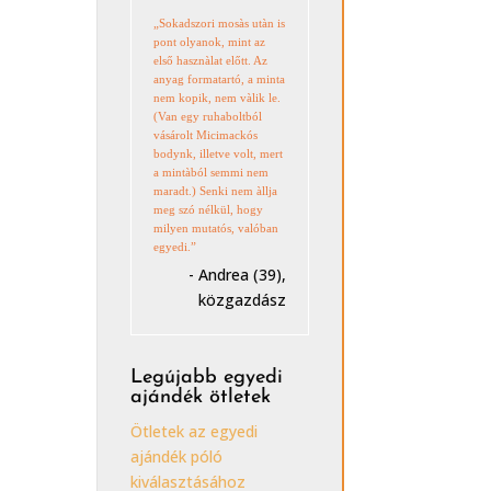
„Sokadszori mosàs utàn is
pont olyanok, mint az
első hasznàlat előtt. Az
anyag formatartó, a minta
nem kopik, nem vàlik le.
(Van egy ruhaboltból
vásárolt Micimackós
bodynk, illetve volt, mert
a mintàból semmi nem
maradt.) Senki nem àllja
meg szó nélkül, hogy
milyen mutatós, valóban
egyedi.”
- Andrea (39),
közgazdász
Legújabb egyedi
ajándék ötletek
Ötletek az egyedi
ajándék póló
kiválasztásához