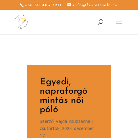
+36 30 403 7931
info@festettpolo.hu
Egyedi,
napraforgó
mintás női
póló
Szerző:
Vajda Zsuzsanna
|
csütörtök, 2020. december
17.