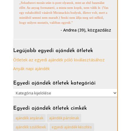
„Sokadszori mosàs utàn is pont olyanok, mint az első hasznàlat
előtt. Az anyag formatartó, a minta nem kopik, nem vàlik le. (Van
egy ruhaboltból vásárolt Micimackós bodynk, illetve volt, mert a
mintàból semmi nem maradt.) Senki nem àllja meg szó nélkül,
hogy milyen mutatós, valóban egyedi.”
- Andrea (39), közgazdász
Legújabb egyedi ajándék ötletek
Ötletek az egyedi ajándék póló kiválasztásához
Anyák napi ajándék
Egyedi ajándék ötletek kategóriái
Egyedi
ajándék
ötletek
Egyedi ajándék ötletek címkék
kategóriái
ajándék anyának
ajándék pároknak
ajándék szülőknek
egyedi ajándék készítés