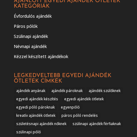
AJÁNLOTT EGYEDI AJÁNDÉK ÖTLETEK
KATEGÓRIÁK
Évfordulós ajándék
Páros pólók
Szülinapi ajándék
Névnapi ajándék
Kézzel készített ajándékok
LEGKEDVELTEBB EGYEDI AJÁNDÉK
ÖTLETEK CÍMKÉK
ajándék anyának
ajándék pároknak
ajándék szülőknek
egyedi ajándék készítés
egyedi ajándék ötletek
egyedi póló pároknak
egyenpóló
kreatív ajándék ötletek
páros póló rendelés
születésnapi ajándék nőknek
szülinapi ajándék férfiaknak
szülinapi póló