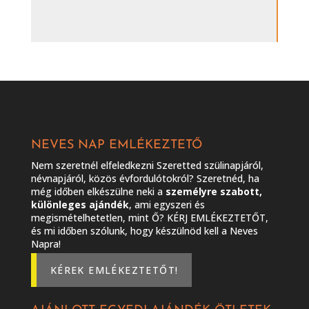
NEVES NAP EMLÉKEZTETŐ
Nem szeretnél elfeledkezni Szeretted szülinapjáról,
névnapjáról, közös évfordulótokról? Szeretnéd, ha
még időben elkészülne neki a
személyre szabott,
különleges ajándék
, ami egyszeri és
megismételhetetlen, mint Ő? KÉRJ EMLÉKEZTETŐT,
és mi időben szólunk, hogy készülnöd kell a Neves
Napra!
KÉREK EMLÉKEZTETŐT!