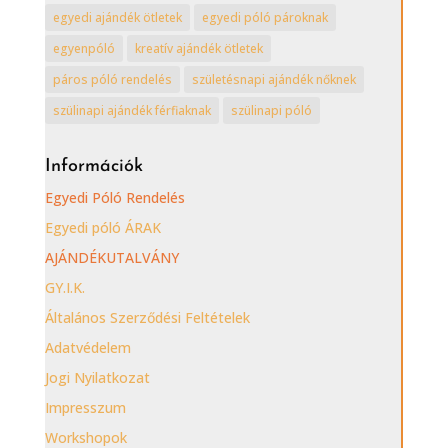
egyedi ajándék ötletek
egyedi póló pároknak
egyenpóló
kreatív ajándék ötletek
páros póló rendelés
születésnapi ajándék nőknek
szülinapi ajándék férfiaknak
szülinapi póló
Információk
Egyedi Póló Rendelés
Egyedi póló ÁRAK
AJÁNDÉKUTALVÁNY
GY.I.K.
Általános Szerződési Feltételek
Adatvédelem
Jogi Nyilatkozat
Impresszum
Workshopok