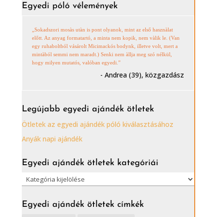
Egyedi póló vélemények
„Sokadszori mosàs utàn is pont olyanok, mint az első hasznàlat
előtt. Az anyag formatartó, a minta nem kopik, nem vàlik le. (Van
egy ruhaboltból vásárolt Micimackós bodynk, illetve volt, mert a
mintàból semmi nem maradt.) Senki nem àllja meg szó nélkül,
hogy milyen mutatós, valóban egyedi.”
- Andrea (39), közgazdász
Legújabb egyedi ajándék ötletek
Ötletek az egyedi ajándék póló kiválasztásához
Anyák napi ajándék
Egyedi ajándék ötletek kategóriái
Egyedi
ajándék
ötletek
Egyedi ajándék ötletek címkék
kategóriái