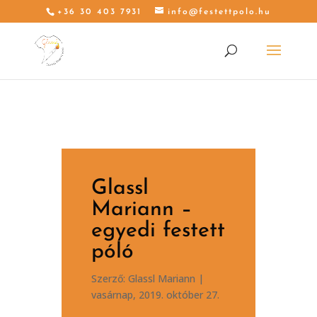
+36 30 403 7931
info@festettpolo.hu
Glassl
Mariann –
egyedi festett
póló
Szerző:
Glassl Mariann
|
vasárnap, 2019. október 27.