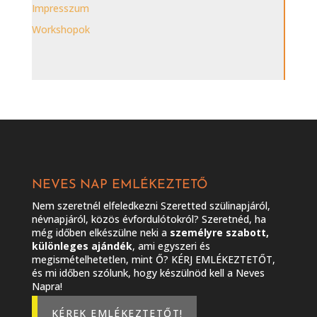
Impresszum
Workshopok
NEVES NAP EMLÉKEZTETŐ
Nem szeretnél elfeledkezni Szeretted szülinapjáról,
névnapjáról, közös évfordulótokról? Szeretnéd, ha
még időben elkészülne neki a
személyre szabott,
különleges ajándék
, ami egyszeri és
megismételhetetlen, mint Ő? KÉRJ EMLÉKEZTETŐT,
és mi időben szólunk, hogy készülnöd kell a Neves
Napra!
KÉREK EMLÉKEZTETŐT!