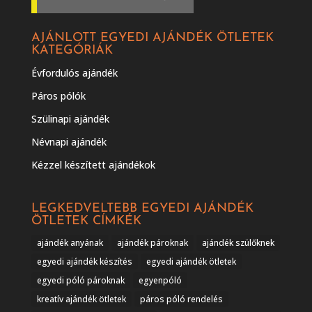
AJÁNLOTT EGYEDI AJÁNDÉK ÖTLETEK
KATEGÓRIÁK
Évfordulós ajándék
Páros pólók
Szülinapi ajándék
Névnapi ajándék
Kézzel készített ajándékok
LEGKEDVELTEBB EGYEDI AJÁNDÉK
ÖTLETEK CÍMKÉK
ajándék anyának
ajándék pároknak
ajándék szülőknek
egyedi ajándék készítés
egyedi ajándék ötletek
egyedi póló pároknak
egyenpóló
kreatív ajándék ötletek
páros póló rendelés