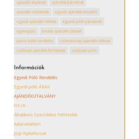
ajándék anyának
ajándék pároknak
ajándék szülőknek
egyedi ajándék készítés
egyedi ajándék ötletek
egyedi póló pároknak
egyenpóló
kreatív ajándék ötletek
páros póló rendelés
születésnapi ajándék nőknek
szülinapi ajándék férfiaknak
szülinapi póló
Információk
Egyedi Póló Rendelés
Egyedi póló ÁRAK
AJÁNDÉKUTALVÁNY
GY.I.K.
Általános Szerződési Feltételek
Adatvédelem
Jogi Nyilatkozat