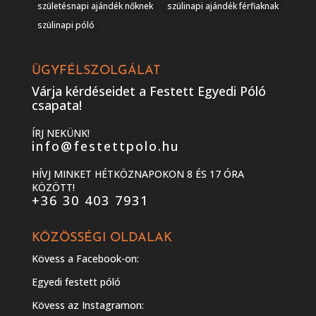
születésnapi ajándék nőknek
szülinapi ajándék férfiaknak
szülinapi póló
ÜGYFÉLSZOLGÁLAT
Várja kérdéseidet a Festett Egyedi Póló
csapata!
ÍRJ NEKÜNK!
info@festettpolo.hu
HÍVJ MINKET HÉTKÖZNAPOKON 8 ÉS 17 ÓRA
KÖZÖTT!
+36 30 403 7931
KÖZÖSSÉGI OLDALAK
Kövess a Facebook-on:
Egyedi festett póló
Kövess az Instagramon: