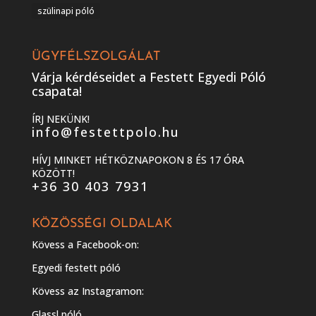
szülinapi póló
ÜGYFÉLSZOLGÁLAT
Várja kérdéseidet a Festett Egyedi Póló
csapata!
ÍRJ NEKÜNK!
info@festettpolo.hu
HÍVJ MINKET HÉTKÖZNAPOKON 8 ÉS 17 ÓRA
KÖZÖTT!
+36 30 403 7931
KÖZÖSSÉGI OLDALAK
Kövess a Facebook-on:
Egyedi festett póló
Kövess az Instagramon:
Glassl póló