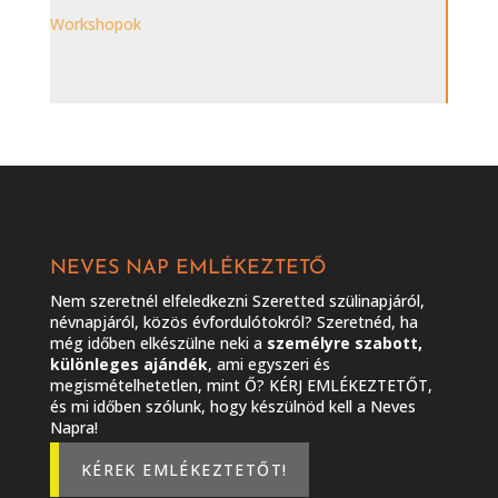
Workshopok
NEVES NAP EMLÉKEZTETŐ
Nem szeretnél elfeledkezni Szeretted szülinapjáról,
névnapjáról, közös évfordulótokról? Szeretnéd, ha
még időben elkészülne neki a
személyre szabott,
különleges ajándék
, ami egyszeri és
megismételhetetlen, mint Ő? KÉRJ EMLÉKEZTETŐT,
és mi időben szólunk, hogy készülnöd kell a Neves
Napra!
KÉREK EMLÉKEZTETŐT!