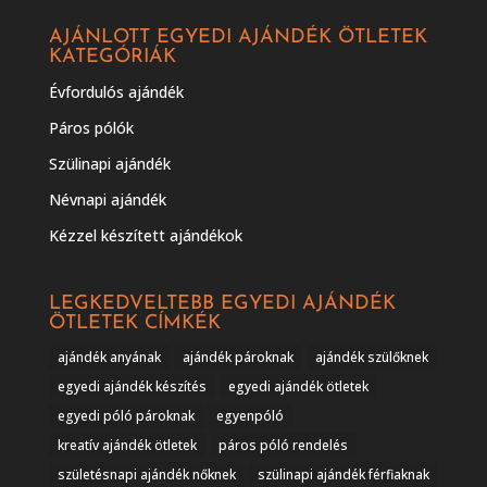
AJÁNLOTT EGYEDI AJÁNDÉK ÖTLETEK
KATEGÓRIÁK
Évfordulós ajándék
Páros pólók
Szülinapi ajándék
Névnapi ajándék
Kézzel készített ajándékok
LEGKEDVELTEBB EGYEDI AJÁNDÉK
ÖTLETEK CÍMKÉK
ajándék anyának
ajándék pároknak
ajándék szülőknek
egyedi ajándék készítés
egyedi ajándék ötletek
egyedi póló pároknak
egyenpóló
kreatív ajándék ötletek
páros póló rendelés
születésnapi ajándék nőknek
szülinapi ajándék férfiaknak