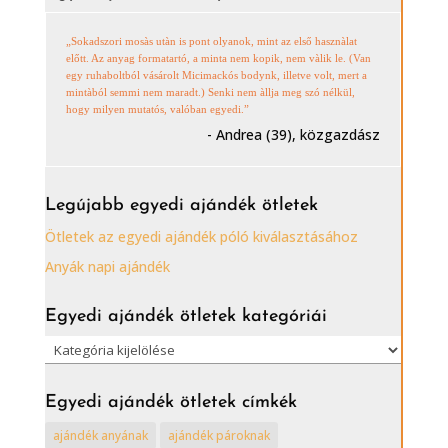
„Sokadszori mosàs utàn is pont olyanok, mint az első hasznàlat
előtt. Az anyag formatartó, a minta nem kopik, nem vàlik le. (Van
egy ruhaboltból vásárolt Micimackós bodynk, illetve volt, mert a
mintàból semmi nem maradt.) Senki nem àllja meg szó nélkül,
hogy milyen mutatós, valóban egyedi.”
- Andrea (39), közgazdász
Legújabb egyedi ajándék ötletek
Ötletek az egyedi ajándék póló kiválasztásához
Anyák napi ajándék
Egyedi ajándék ötletek kategóriái
Egyedi
ajándék
ötletek
Egyedi ajándék ötletek címkék
kategóriái
ajándék anyának
ajándék pároknak