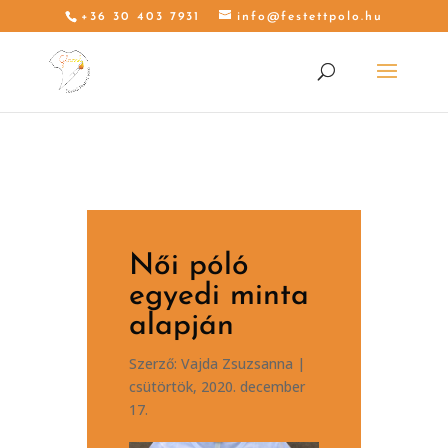
+36 30 403 7931
info@festettpolo.hu
Női póló
egyedi minta
alapján
Szerző:
Vajda Zsuzsanna
|
csütörtök, 2020. december
17.