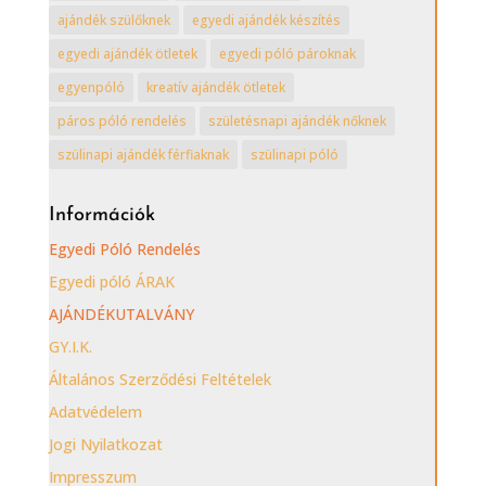
ajándék szülőknek
egyedi ajándék készítés
egyedi ajándék ötletek
egyedi póló pároknak
egyenpóló
kreatív ajándék ötletek
páros póló rendelés
születésnapi ajándék nőknek
szülinapi ajándék férfiaknak
szülinapi póló
Információk
Egyedi Póló Rendelés
Egyedi póló ÁRAK
AJÁNDÉKUTALVÁNY
GY.I.K.
Általános Szerződési Feltételek
Adatvédelem
Jogi Nyilatkozat
Impresszum