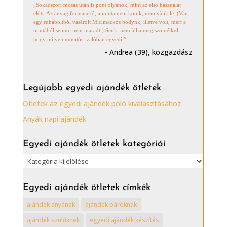
„Sokadszori mosàs utàn is pont olyanok, mint az első hasznàlat
előtt. Az anyag formatartó, a minta nem kopik, nem vàlik le. (Van
egy ruhaboltból vásárolt Micimackós bodynk, illetve volt, mert a
mintàból semmi nem maradt.) Senki nem àllja meg szó nélkül,
hogy milyen mutatós, valóban egyedi.”
- Andrea (39), közgazdász
Legújabb egyedi ajándék ötletek
Ötletek az egyedi ajándék póló kiválasztásához
Anyák napi ajándék
Egyedi ajándék ötletek kategóriái
Egyedi
ajándék
ötletek
Egyedi ajándék ötletek címkék
kategóriái
ajándék anyának
ajándék pároknak
ajándék szülőknek
egyedi ajándék készítés