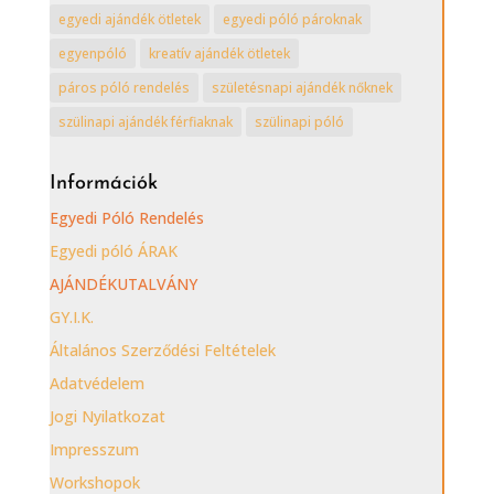
egyedi ajándék ötletek
egyedi póló pároknak
egyenpóló
kreatív ajándék ötletek
páros póló rendelés
születésnapi ajándék nőknek
szülinapi ajándék férfiaknak
szülinapi póló
Információk
Egyedi Póló Rendelés
Egyedi póló ÁRAK
AJÁNDÉKUTALVÁNY
GY.I.K.
Általános Szerződési Feltételek
Adatvédelem
Jogi Nyilatkozat
Impresszum
Workshopok