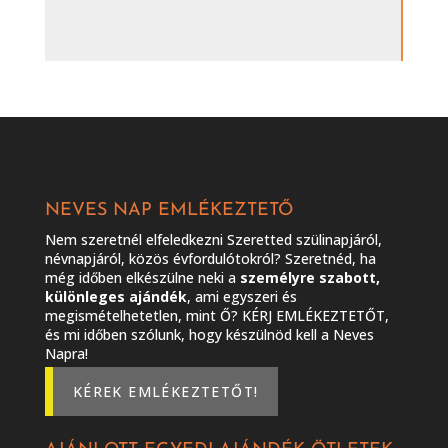
NEVES NAP EMLÉKEZTETŐ
Nem szeretnél elfeledkezni Szeretted szülinapjáról,
névnapjáról, közös évfordulótokról? Szeretnéd, ha
még időben elkészülne neki a
személyre szabott,
különleges ajándék
, ami egyszeri és
megismételhetetlen, mint Ő? KÉRJ EMLÉKEZTETŐT,
és mi időben szólunk, hogy készülnöd kell a Neves
Napra!
KÉREK EMLÉKEZTETŐT!