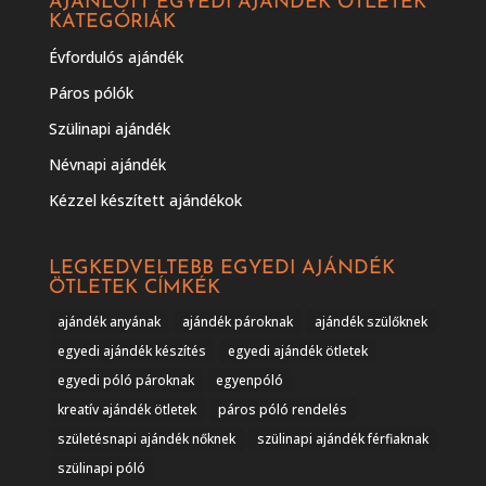
AJÁNLOTT EGYEDI AJÁNDÉK ÖTLETEK
KATEGÓRIÁK
Évfordulós ajándék
Páros pólók
Szülinapi ajándék
Névnapi ajándék
Kézzel készített ajándékok
LEGKEDVELTEBB EGYEDI AJÁNDÉK
ÖTLETEK CÍMKÉK
ajándék anyának
ajándék pároknak
ajándék szülőknek
egyedi ajándék készítés
egyedi ajándék ötletek
egyedi póló pároknak
egyenpóló
kreatív ajándék ötletek
páros póló rendelés
születésnapi ajándék nőknek
szülinapi ajándék férfiaknak
szülinapi póló