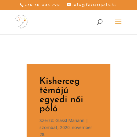
+36 30 403 7931
info@festettpolo.hu
Kisherceg
témájú
egyedi női
póló
Szerző:
Glassl Mariann
|
szombat, 2020. november
28.