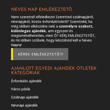
NEVES NAP EMLÉKEZTETŐ
Nem szeretnél elfeledkezni Szeretted szülinapjáról,
névnapjáról, közös évfordulótokról? Szeretnéd, ha
még időben elkészülne neki a
személyre szabott,
különleges ajándék
, ami egyszeri és
megismételhetetlen, mint Ő? KÉRJ EMLÉKEZTETŐT,
és mi időben szólunk, hogy készülnöd kell a Neves
Napra!
KÉREK EMLÉKEZTETŐT!
AJÁNLOTT EGYEDI AJÁNDÉK ÖTLETEK
KATEGÓRIÁK
Évfordulós ajándék
Páros pólók
Szülinapi ajándék
Névnapi ajándék