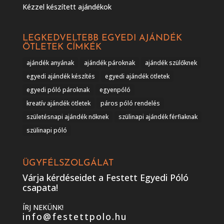
Kézzel készített ajándékok
LEGKEDVELTEBB EGYEDI AJÁNDÉK
ÖTLETEK CÍMKÉK
ajándék anyának
ajándék pároknak
ajándék szülőknek
egyedi ajándék készítés
egyedi ajándék ötletek
egyedi póló pároknak
egyenpóló
kreatív ajándék ötletek
páros póló rendelés
születésnapi ajándék nőknek
szülinapi ajándék férfiaknak
szülinapi póló
ÜGYFÉLSZOLGÁLAT
Várja kérdéseidet a Festett Egyedi Póló
csapata!
ÍRJ NEKÜNK!
info@festettpolo.hu