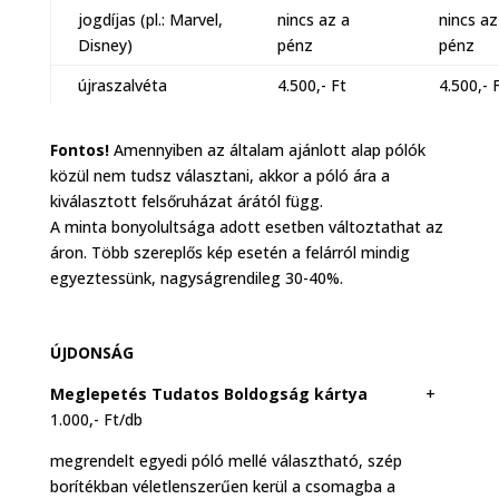
jogdíjas (pl.: Marvel,
nincs az a
nincs az
Disney)
pénz
pénz
újraszalvéta
4.500,- Ft
4.500,- 
Fontos!
Amennyiben az általam ajánlott alap pólók
közül nem tudsz választani, akkor a póló ára a
kiválasztott felsőruházat árától függ.
A minta bonyolultsága adott esetben változtathat az
áron. Több szereplős kép esetén a felárról mindig
egyeztessünk, nagyságrendileg 30-40%.
ÚJDONSÁG
Meglepetés Tudatos Boldogság kártya
+
1.000,- Ft/db
megrendelt egyedi póló mellé választható, szép
borítékban véletlenszerűen kerül a csomagba a