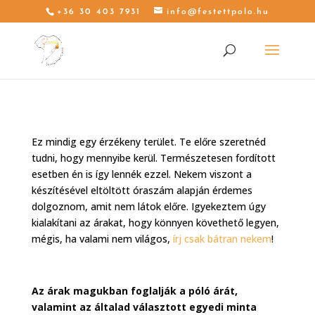
+36 30 403 7931
info@festettpolo.hu
Ez mindig egy érzékeny terület. Te előre szeretnéd
tudni, hogy mennyibe kerül. Természetesen fordított
esetben én is így lennék ezzel. Nekem viszont a
készítésével eltöltött óraszám alapján érdemes
dolgoznom, amit nem látok előre. Igyekeztem úgy
kialakítani az árakat, hogy könnyen követhető legyen,
mégis, ha valami nem világos,
írj csak bátran nekem
!
Az árak magukban foglalják a póló árát,
valamint az általad választott egyedi minta