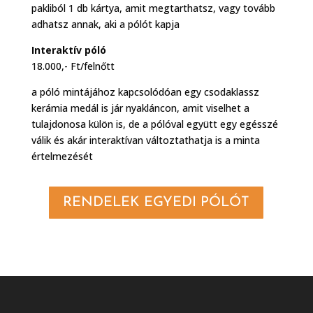
pakliból 1 db kártya, amit megtarthatsz, vagy tovább
adhatsz annak, aki a pólót kapja
Interaktív póló
18.000,- Ft/felnőtt
a póló mintájához kapcsolódóan egy csodaklassz
kerámia medál is jár nyakláncon, amit viselhet a
tulajdonosa külön is, de a pólóval együtt egy egésszé
válik és akár interaktívan változtathatja is a minta
értelmezését
RENDELEK EGYEDI PÓLÓT