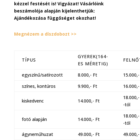
kézzel festését is! Vigyázat! Vásárlóink
beszámolója alapján kijelenthetjük:
Ajándékozása függőséget okozhat!
Megnézem a díszdobozt >>
GYEREK(164-
TÍPUS
FELNŐ
ES MÉRETIG)
egyszínű/satírozott
8.000,- Ft
15.000,-
színes, kontúros
9.900,- Ft
16.000,-
18.000,-
kiskedvenc
14.000,- Ft
-tól
18.000,-
fotó alapján
14.000,- Ft
-tól
ágyneműhuzat
49.000,- Ft
49.000,-