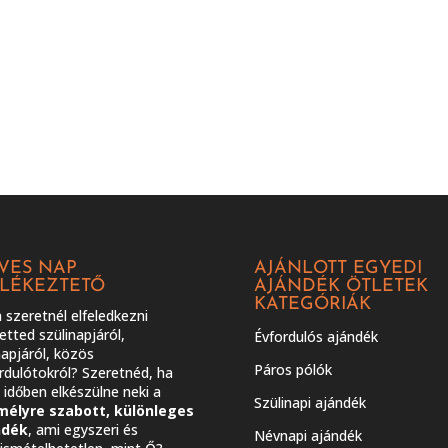
VES NAP
AJÁNLOTT EGYEDI
LÉKEZTETŐ
AJÁNDÉK ÖTLETEK
KATEGÓRIÁK
szeretnél elfeledkezni
etted szülinapjáról,
Évfordulós ajándék
apjáról, közös
Páros pólók
rdulótokról? Szeretnéd, ha
időben elkészülne neki a
Szülinapi ajándék
mélyre szabott, különleges
ndék
, ami egyszeri és
Névnapi ajándék