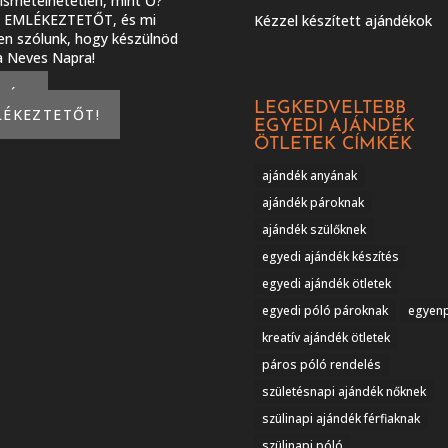
smételhetetlen, mint Ő?
J EMLÉKEZTETŐT, és mi
Kézzel készített ajándékok
en szólunk, hogy készülnöd
 a Neves Napra!
KÉREK
LEGKEDVELTEBB
LÉKEZTETŐT!
EGYEDI AJÁNDÉK
ÖTLETEK CÍMKÉK
ajándék anyának
ajándék pároknak
ajándék szülőknek
egyedi ajándék készítés
egyedi ajándék ötletek
egyedi póló pároknak
egyen
kreatív ajándék ötletek
páros póló rendelés
születésnapi ajándék nőknek
szülinapi ajándék férfiaknak
szülinapi póló