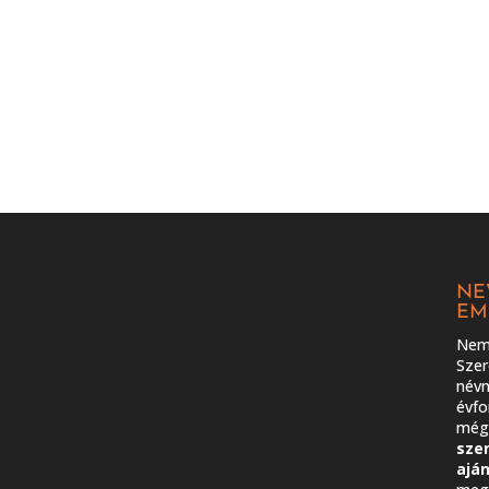
NE
EM
Nem 
Szer
névn
évfo
még 
sze
ajá