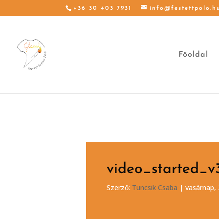
+36 30 403 7931
info@festettpolo.h
Főoldal
video_started_v
Szerző:
Tuncsik Csaba
|
vasárnap, 