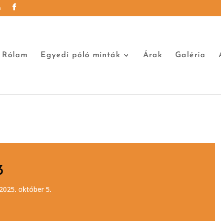
u
Rólam
Egyedi póló minták
Árak
Galéria
3
2025. október 5.