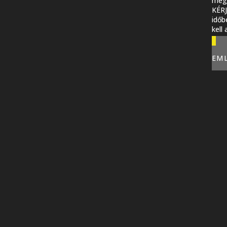
megi
KÉR
időb
kell
EM