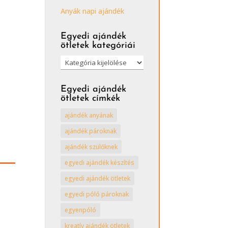
Anyák napi ajándék
Egyedi ajándék
ötletek kategóriái
Egyedi
ajándék
ötletek
Egyedi ajándék
kategóriái
ötletek címkék
ajándék anyának
ajándék pároknak
ajándék szülőknek
egyedi ajándék készítés
egyedi ajándék ötletek
egyedi póló pároknak
egyenpóló
kreatív ajándék ötletek