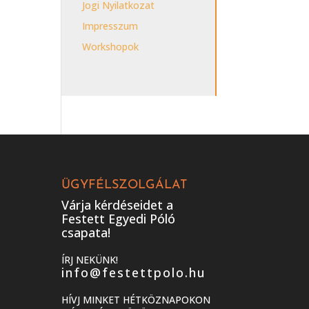
Jogi Nyilatkozat
Impresszum
Workshopok
ÜGYFÉLSZOLGÁLAT
Várja kérdéseidet a
Festett Egyedi Póló
csapata!
ÍRJ NEKÜNK!
info@festettpolo.hu
HÍVJ MINKET HÉTKÖZNAPOKON