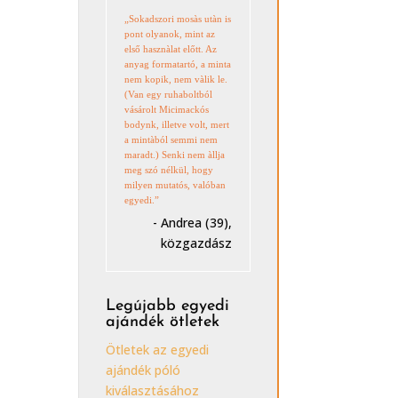
„Sokadszori mosàs utàn is
pont olyanok, mint az
első hasznàlat előtt. Az
anyag formatartó, a minta
nem kopik, nem vàlik le.
(Van egy ruhaboltból
vásárolt Micimackós
bodynk, illetve volt, mert
a mintàból semmi nem
maradt.) Senki nem àllja
meg szó nélkül, hogy
milyen mutatós, valóban
egyedi.”
- Andrea (39),
közgazdász
Legújabb egyedi
ajándék ötletek
Ötletek az egyedi
ajándék póló
kiválasztásához